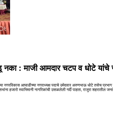
 पडू नका : माजी आमदार चटप व धोटे यां
ालेल्या नगरविकास आघाडीच्या नगराध्यक्ष पदाचे उमेदवार अरुणभाऊ धोटे तसेच प्रभा
र्नर सभांना हजारो स्वाभिमानी नागरिकांची उसळलेली गर्दी पाहता, राजुरा शहरा