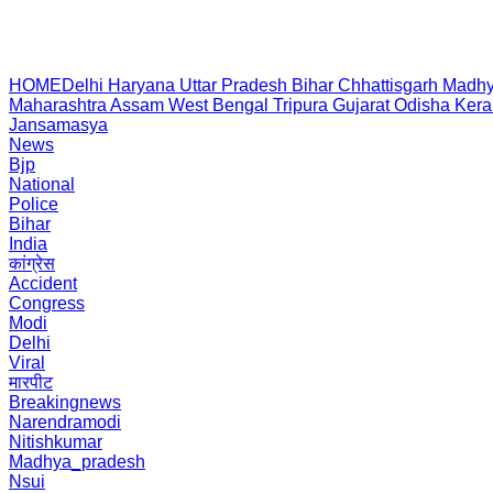
HOME
Delhi
Haryana
Uttar Pradesh
Bihar
Chhattisgarh
Madhy
Maharashtra
Assam
West Bengal
Tripura
Gujarat
Odisha
Kera
Jansamasya
News
Bjp
National
Police
Bihar
India
कांग्रेस
Accident
Congress
Modi
Delhi
Viral
मारपीट
Breakingnews
Narendramodi
Nitishkumar
Madhya_pradesh
Nsui