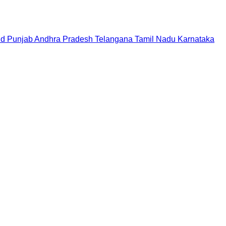
nd
Punjab
Andhra Pradesh
Telangana
Tamil Nadu
Karnataka