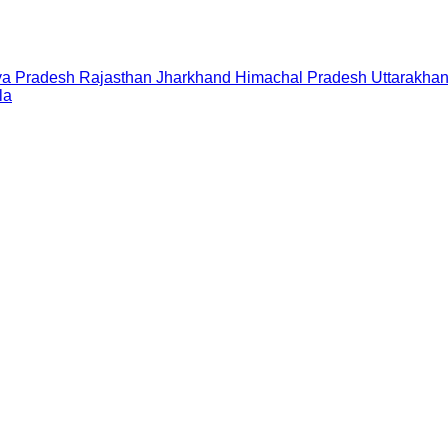
a Pradesh
Rajasthan
Jharkhand
Himachal Pradesh
Uttarakha
la