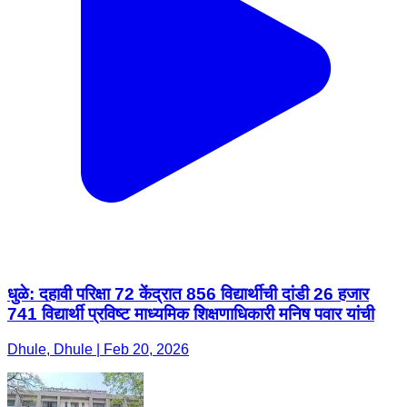
धुळे: दहावी परिक्षा 72 केंद्रात 856 विद्यार्थीची दांडी 26 हजार
741 विद्यार्थी प्रविष्ट माध्यमिक शिक्षणाधिकारी मनिष पवार यांची
Dhule, Dhule | Feb 20, 2026