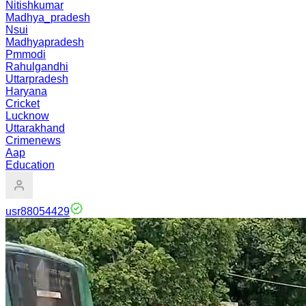
Nitishkumar
Madhya_pradesh
Nsui
Madhyapradesh
Pmmodi
Rahulgandhi
Uttarpradesh
Haryana
Cricket
Lucknow
Uttarakhand
Crimenews
Aap
Education
usr88054429