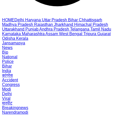
HOME
Delhi
Haryana
Uttar Pradesh
Bihar
Chhattisgarh
Madhya Pradesh
Rajasthan
Jharkhand
Himachal Pradesh
Uttarakhand
Punjab
Andhra Pradesh
Telangana
Tamil Nadu
Karnataka
Maharashtra
Assam
West Bengal
Tripura
Gujarat
Odisha
Kerala
Jansamasya
News
Bjp
National
Police
Bihar
India
कांग्रेस
Accident
Congress
Modi
Delhi
Viral
मारपीट
Breakingnews
Narendramodi