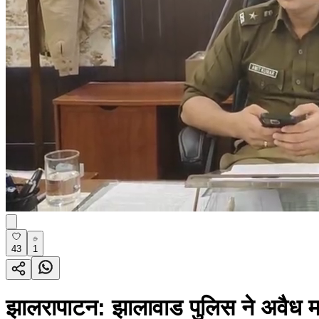
43
1
झालरापाटन: झालावाड पुलिस ने अवैध मा