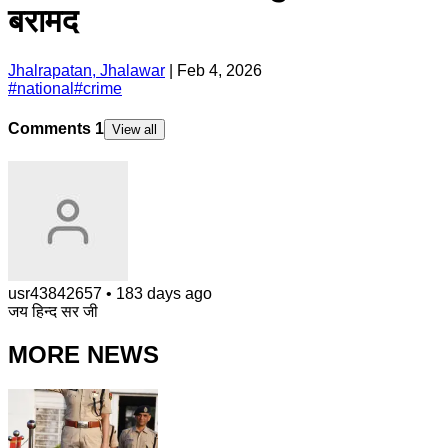
बरामद
Jhalrapatan, Jhalawar
|
Feb 4, 2026
#
national
#
crime
Comments
1
View all
usr43842657
•
183 days ago
जय हिन्द सर जी
MORE NEWS