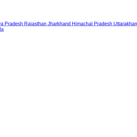
a Pradesh
Rajasthan
Jharkhand
Himachal Pradesh
Uttarakha
la