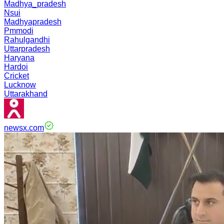
Madhya_pradesh
Nsui
Madhyapradesh
Pmmodi
Rahulgandhi
Uttarpradesh
Haryana
Hardoi
Cricket
Lucknow
Uttarakhand
newsx.com