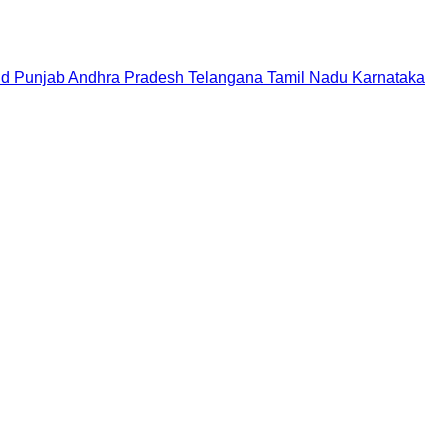
nd
Punjab
Andhra Pradesh
Telangana
Tamil Nadu
Karnataka