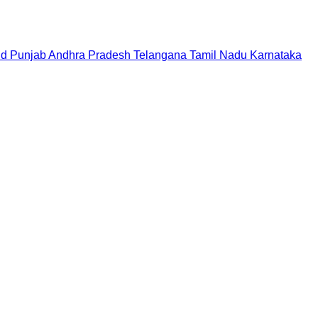
nd
Punjab
Andhra Pradesh
Telangana
Tamil Nadu
Karnataka