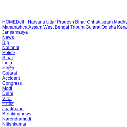
HOME
Delhi
Haryana
Uttar Pradesh
Bihar
Chhattisgarh
Madhy
Maharashtra
Assam
West Bengal
Tripura
Gujarat
Odisha
Kera
Jansamasya
News
Bjp
National
Police
Bihar
India
कांग्रेस
Gujarat
Accident
Congress
Modi
Delhi
Viral
मारपीट
Jharkhand
Breakingnews
Narendramodi
Nitishkumar