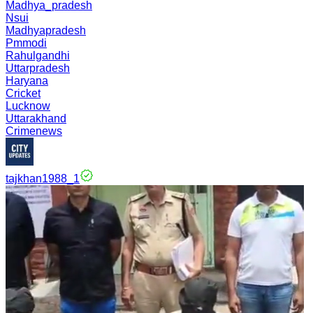
Madhya_pradesh
Nsui
Madhyapradesh
Pmmodi
Rahulgandhi
Uttarpradesh
Haryana
Cricket
Lucknow
Uttarakhand
Crimenews
tajkhan1988_1