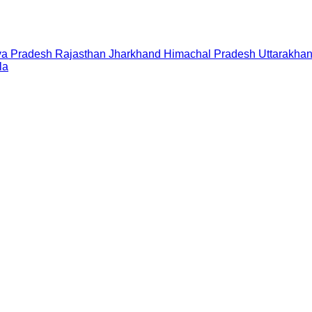
a Pradesh
Rajasthan
Jharkhand
Himachal Pradesh
Uttarakha
la