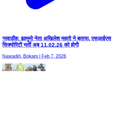
नावाडीह: झामुमो नेता अखिलेश महतो ने बताया, एसआईएस
सिक्योरिटी भर्ती अब 11.02.26 को होगी
Nawadih, Bokaro | Feb 7, 2026