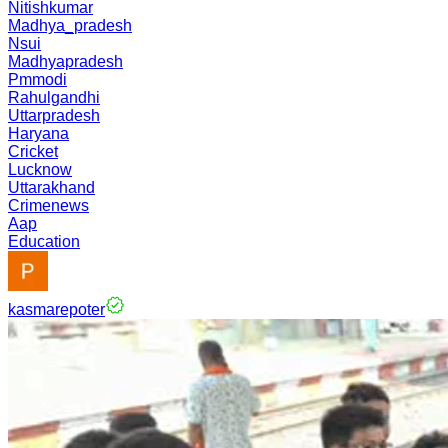
Nitishkumar
Madhya_pradesh
Nsui
Madhyapradesh
Pmmodi
Rahulgandhi
Uttarpradesh
Haryana
Cricket
Lucknow
Uttarakhand
Crimenews
Aap
Education
kasmarepoter