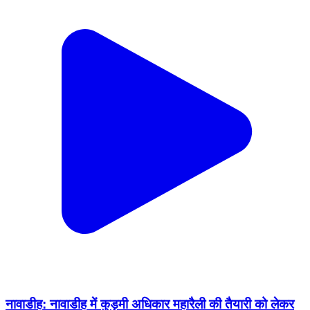
नावाडीह: नावाडीह में कुड़मी अधिकार महारैली की तैयारी को लेकर