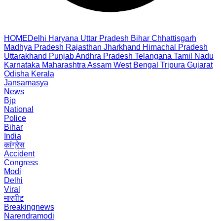
HOME
Delhi
Haryana
Uttar Pradesh
Bihar
Chhattisgarh
Madhya Pradesh
Rajasthan
Jharkhand
Himachal Pradesh
Uttarakhand
Punjab
Andhra Pradesh
Telangana
Tamil Nadu
Karnataka
Maharashtra
Assam
West Bengal
Tripura
Gujarat
Odisha
Kerala
Jansamasya
News
Bjp
National
Police
Bihar
India
कांग्रेस
Accident
Congress
Modi
Delhi
Viral
मारपीट
Breakingnews
Narendramodi