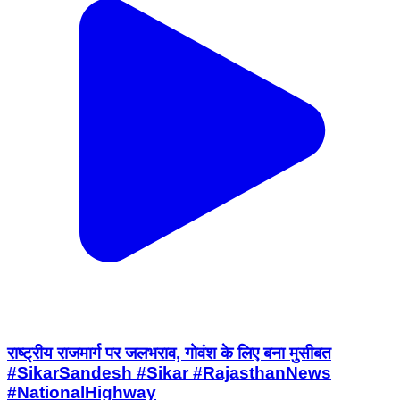
राष्ट्रीय राजमार्ग पर जलभराव, गोवंश के लिए बना मुसीबत
#SikarSandesh #Sikar #RajasthanNews
#NationalHighway