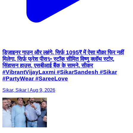
डिज़ाइनर गाउन और लहंगे, सिर्फ़ 1095₹ में ऐसा मौक़ा फिर नहीं
मिलेगा, सिर्फ़ फ्रेश पीस✨ स्टॉक सीमित विष्णु क्लॉथ स्टोर,
सिंहासन हाउस, एसबीआई बैंक के सामने, सीकर
#VibrantVijayLaxmi #SikarSandesh #Sikar
#PartyWear #SareeLove
Sikar, Sikar | Aug 9, 2026