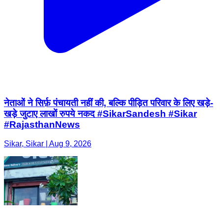
नेताओं ने सिर्फ़ पंचायती नहीं की, बल्कि पीड़ित परिवार के लिए खड़े-
खड़े जुटाए लाखों रुपये नकद #SikarSandesh #Sikar
#RajasthanNews
Sikar, Sikar | Aug 9, 2026