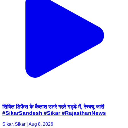
सिविल डिफेंस के कैलाश उतरे गहरे गड्ढे में, रेस्क्यू जारी
#SikarSandesh #Sikar #RajasthanNews
Sikar, Sikar | Aug 8, 2026