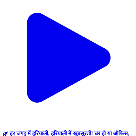
🌿 हर जगह में हरियाली, हरियाली में खूबसूरती! घर हो या ऑफिस,