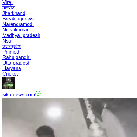
Viral
मारपीट
Jharkhand
Breakingnews
Narendramodi
Nitishkumar
Madhya_pradesh
Nsui
उत्तरप्रदेश
Pmmodi
Rahulgandhi
Uttarpradesh
Haryana
Cricket
sikarnews.com