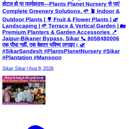
होटल हो या फार्महाउस—Plants Planet Nursery से पाएं
Complete Greenery Solutions. 🌱 🪴 Indoor &
Outdoor Plants | 🌳 Fruit & Flower Plants | 🌿
Landscaping | 🌱 Terrace & Vertical Garden | 🏡
Premium Planters & Garden Accessories 📍
Jaipur-Bikaner Bypass, Sikar 📞 8058480006
एक पौधा नहीं, एक बेहतर भविष्य लगाइए। 🌿
#SikarSandesh #PlantsPlanetNursery #Sikar
#Plantation #Mansoon
Sikar, Sikar | Aug 9, 2026