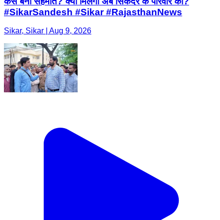
कैसे बनी सहमति? क्या मिलेगा अब सिकंदर के परिवार को?
#SikarSandesh #Sikar #RajasthanNews
Sikar, Sikar | Aug 9, 2026