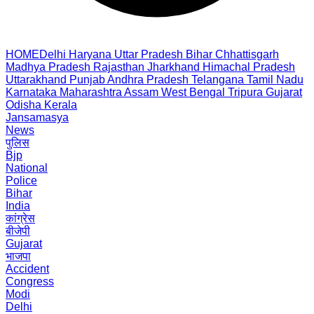
HOME
Delhi
Haryana
Uttar Pradesh
Bihar
Chhattisgarh
Madhya Pradesh
Rajasthan
Jharkhand
Himachal Pradesh
Uttarakhand
Punjab
Andhra Pradesh
Telangana
Tamil Nadu
Karnataka
Maharashtra
Assam
West Bengal
Tripura
Gujarat
Odisha
Kerala
Jansamasya
News
पुलिस
Bjp
National
Police
Bihar
India
कांग्रेस
बीजेपी
Gujarat
भाजपा
Accident
Congress
Modi
Delhi