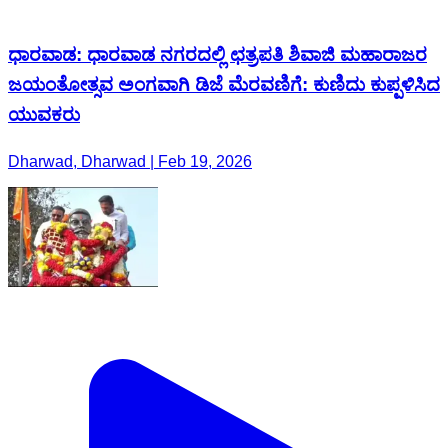
ಧಾರವಾಡ: ಧಾರವಾಡ ನಗರದಲ್ಲಿ ಛತ್ರಪತಿ ಶಿವಾಜಿ ಮಹಾರಾಜರ
ಜಯಂತೋತ್ಸವ ಅಂಗವಾಗಿ ಡಿಜೆ ಮೆರವಣಿಗೆ: ಕುಣಿದು ಕುಪ್ಪಳಿಸಿದ
ಯುವಕರು
Dharwad, Dharwad | Feb 19, 2026