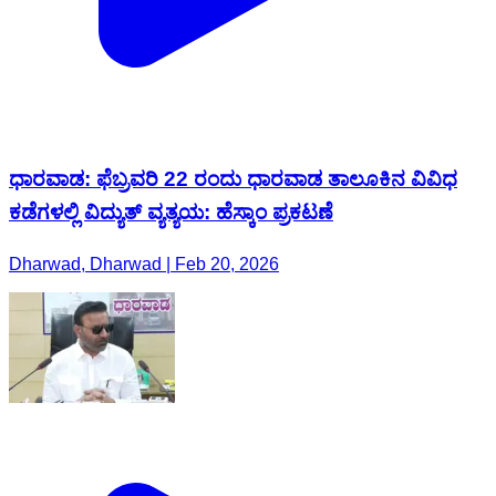
ಧಾರವಾಡ: ಫೆಬ್ರವರಿ 22 ರಂದು ಧಾರವಾಡ ತಾಲೂಕಿನ ವಿವಿಧ
ಕಡೆಗಳಲ್ಲಿ ವಿದ್ಯುತ್ ವ್ಯತ್ಯಯ: ಹೆಸ್ಕಾಂ ಪ್ರಕಟಣೆ
Dharwad, Dharwad | Feb 20, 2026