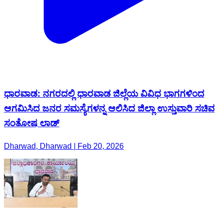
ಧಾರವಾಡ: ನಗರದಲ್ಲಿ ಧಾರವಾಡ ಜಿಲ್ಲೆಯ ವಿವಿಧ ಭಾಗಗಳಿಂದ
ಆಗಮಿಸಿದ ಜನರ ಸಮಸ್ಯೆಗಳನ್ನ ಆಲಿಸಿದ ಜಿಲ್ಲಾ ಉಸ್ತುವಾರಿ ಸಚಿವ
ಸಂತೋಷ ಲಾಡ್
Dharwad, Dharwad | Feb 20, 2026