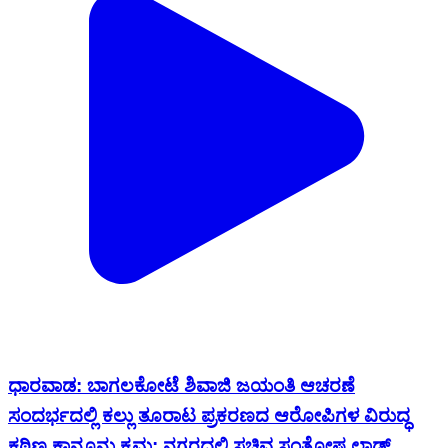
ಧಾರವಾಡ: ಬಾಗಲಕೋಟೆ ಶಿವಾಜಿ ಜಯಂತಿ ಆಚರಣೆ
ಸಂದರ್ಭದಲ್ಲಿ ಕಲ್ಲು ತೂರಾಟ ಪ್ರಕರಣದ ಆರೋಪಿಗಳ ವಿರುದ್ಧ
ಕಠಿಣ ಕಾನೂನು ಕ್ರಮ: ನಗರದಲ್ಲಿ ಸಚಿವ ಸಂತೋಷ ಲಾಡ್