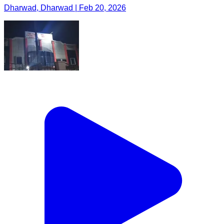
Dharwad, Dharwad | Feb 20, 2026