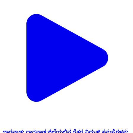
ಧಾರವಾಡ: ಧಾರವಾಡ ಜಿಲ್ಲೆಯಲ್ಲಿನ ರೈತರ ವಿದ್ಯುತ್ ಸಮಸ್ಯೆಗಳನ್ನು