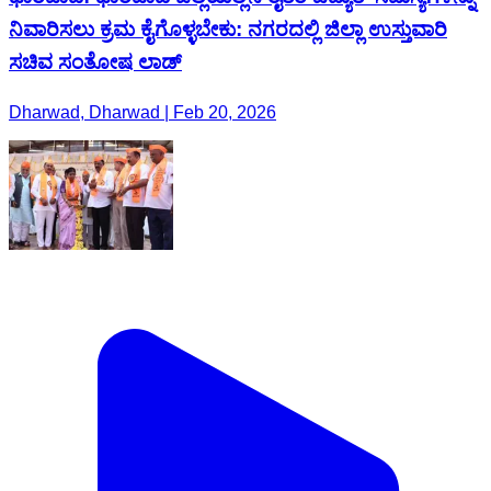
ನಿವಾರಿಸಲು ಕ್ರಮ ಕೈಗೊಳ್ಳಬೇಕು: ನಗರದಲ್ಲಿ ಜಿಲ್ಲಾ ಉಸ್ತುವಾರಿ
ಸಚಿವ ಸಂತೋಷ ಲಾಡ್
Dharwad, Dharwad | Feb 20, 2026