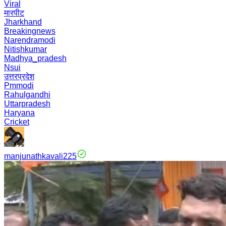
Viral
मारपीट
Jharkhand
Breakingnews
Narendramodi
Nitishkumar
Madhya_pradesh
Nsui
उत्तरप्रदेश
Pmmodi
Rahulgandhi
Uttarpradesh
Haryana
Cricket
manjunathkavali225