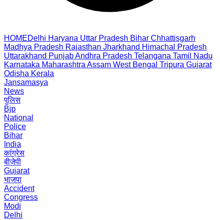
HOME
Delhi
Haryana
Uttar Pradesh
Bihar
Chhattisgarh
Madhya Pradesh
Rajasthan
Jharkhand
Himachal Pradesh
Uttarakhand
Punjab
Andhra Pradesh
Telangana
Tamil Nadu
Karnataka
Maharashtra
Assam
West Bengal
Tripura
Gujarat
Odisha
Kerala
Jansamasya
News
पुलिस
Bjp
National
Police
Bihar
India
कांग्रेस
बीजेपी
Gujarat
भाजपा
Accident
Congress
Modi
Delhi