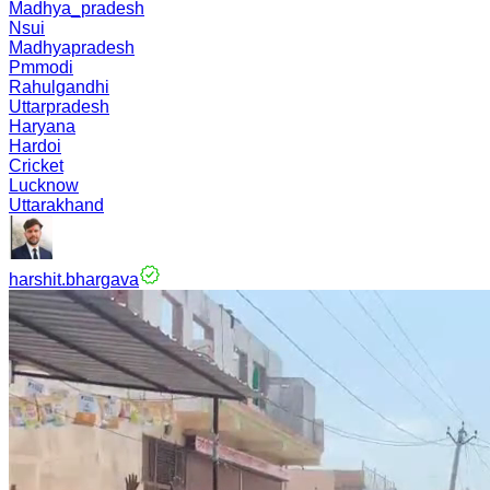
Madhya_pradesh
Nsui
Madhyapradesh
Pmmodi
Rahulgandhi
Uttarpradesh
Haryana
Hardoi
Cricket
Lucknow
Uttarakhand
harshit.bhargava