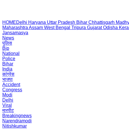
HOME
Delhi
Haryana
Uttar Pradesh
Bihar
Chhattisgarh
Madhy
Maharashtra
Assam
West Bengal
Tripura
Gujarat
Odisha
Kera
Jansamasya
News
पुलिस
Bjp
National
Police
Bihar
India
कांग्रेस
भाजपा
Accident
Congress
Modi
Delhi
Viral
मारपीट
Breakingnews
Narendramodi
Nitishkumar