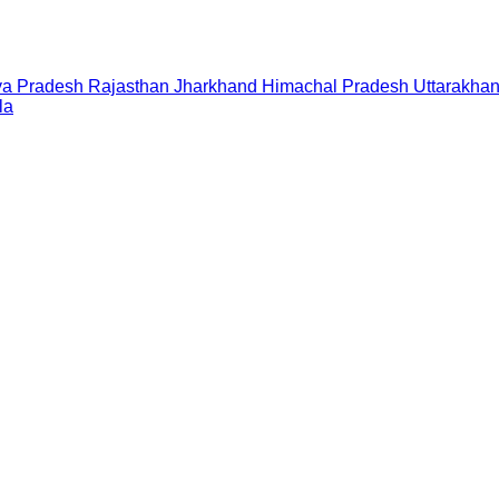
a Pradesh
Rajasthan
Jharkhand
Himachal Pradesh
Uttarakha
la