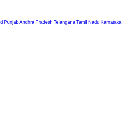
nd
Punjab
Andhra Pradesh
Telangana
Tamil Nadu
Karnataka