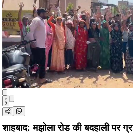
8
शाहबाद: मझोला रोड की बदहाली पर ग्रा