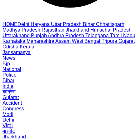
HOME
Delhi
Haryana
Uttar Pradesh
Bihar
Chhattisgarh
Madhya Pradesh
Rajasthan
Jharkhand
Himachal Pradesh
Uttarakhand
Punjab
Andhra Pradesh
Telangana
Tamil Nadu
Karnataka
Maharashtra
Assam
West Bengal
Tripura
Gujarat
Odisha
Kerala
Jansamasya
News
Bjp
National
Police
Bihar
India
कांग्रेस
Gujarat
Accident
Congress
Modi
Delhi
Viral
मारपीट
Jharkhand