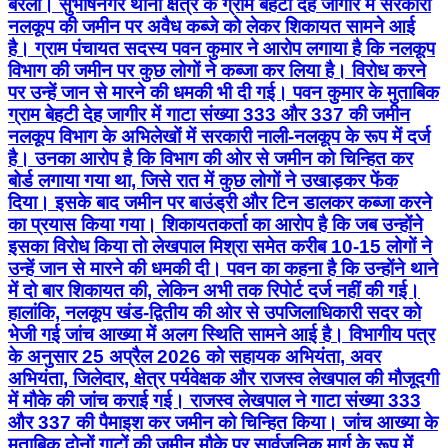
नलकूप विभाग के अभिलेखों में सरकारी नाली-नलकूप के रूप में दर्ज
है। उनका आरोप है कि विभाग की ओर से जमीन को चिन्हित कर
बोर्ड लगाया गया था, जिसे रात में कुछ लोगों ने उखाड़कर फेंक
दिया। इसके बाद जमीन पर बाउंड्री और टिन डालकर कब्जा करने
का प्रयास किया गया। शिकायतकर्ता का आरोप है कि जब उन्होंने
इसका विरोध किया तो लेखपाल मिश्रा समेत करीब 10-15 लोगों ने
उन्हें जान से मारने की धमकी दी। पवन का कहना है कि उन्होंने थाने
में दो बार शिकायत की, लेकिन अभी तक रिपोर्ट दर्ज नहीं की गई।
हालांकि, नलकूप खंड-द्वितीय की ओर से उपजिलाधिकारी सदर को
भेजी गई जांच आख्या में अलग स्थिति सामने आई है। विभागीय पत्र
के अनुसार 25 अप्रैल 2026 को सहायक अभियंता, अवर
अभियंता, जिलेदार, क्षेत्र पर्यवेक्षक और राजस्व लेखपाल की मौजूदगी
में मौके की जांच कराई गई। राजस्व लेखपाल ने गाटा संख्या 333
और 337 की पैमाइश कर जमीन को चिन्हित किया। जांच आख्या के
मुताबिक दोनों गाटों की जमीन मौके पर सार्वजनिक मार्ग के रूप में
प्रयोग होती पाई गई और वहां किसी एक व्यक्ति विशेष का कब्जा नहीं
मिला। मौके पर एक पाकड़ का पेड़ भी लगा हुआ बताया गया है।
जांच के दौरान शिकायतकर्ता पवन कुमार भी मौजूद थे। विभाग ने
अपनी जांच रिपोर्ट, शिकायतकर्ता के लिखित बयान और जीपीएस
फोटोग्राफ की प्रतियां उपजिलाधिकारी सदर को आवश्यक कार्रवाई