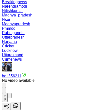
Breakingnews
Narendramodi
Nitishkumar
Madhya_pradesh
Nsui
Madhyapradesh
Pmmodi
Rahulgandhi
Uttarpradesh
Haryana
Cricket
Lucknow
Uttarakhand
Crimenews
hali356211
No video available
8