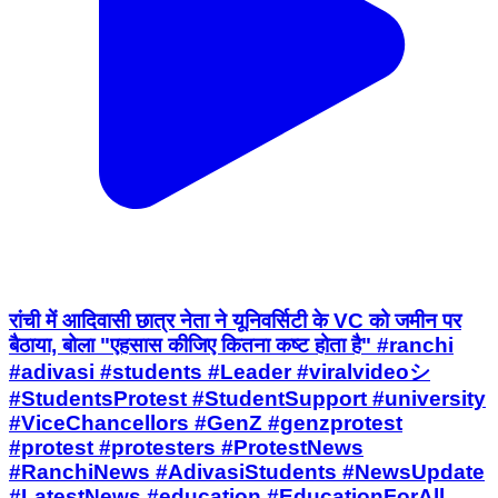
रांची में आदिवासी छात्र नेता ने यूनिवर्सिटी के VC को जमीन पर
बैठाया, बोला "एहसास कीजिए कितना कष्ट होता है" #ranchi
#adivasi #students #Leader #viralvideoシ
#StudentsProtest #StudentSupport #university
#ViceChancellors #GenZ #genzprotest
#protest #protesters #ProtestNews
#RanchiNews #AdivasiStudents #NewsUpdate
#LatestNews #education #EducationForAll
#SCST #OBC #DalitLivesMatter #Dalit
#DalitRights #studentspower #StudentsUnity
#StudentLeaders #NehaBora #reels #viral
#EducationMatters #democracy
#NarendraModi #PMModiji #BJPFails