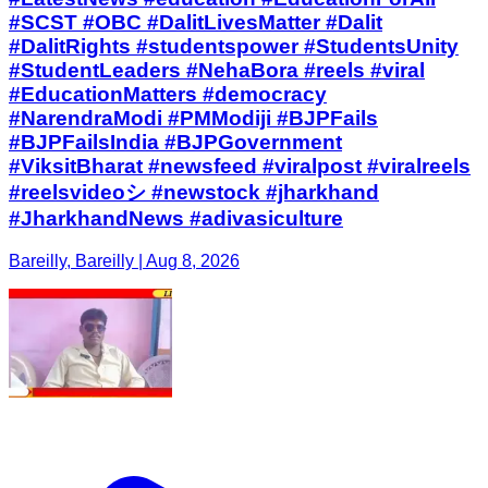
#BJPFailsIndia #BJPGovernment
#ViksitBharat #newsfeed #viralpost #viralreels
#reelsvideoシ #newstock #jharkhand
#JharkhandNews #adivasiculture
Bareilly, Bareilly | Aug 8, 2026