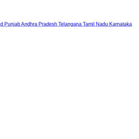
nd
Punjab
Andhra Pradesh
Telangana
Tamil Nadu
Karnataka