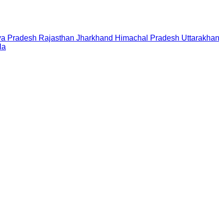
a Pradesh
Rajasthan
Jharkhand
Himachal Pradesh
Uttarakha
la