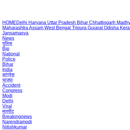
HOME
Delhi
Haryana
Uttar Pradesh
Bihar
Chhattisgarh
Madhy
Maharashtra
Assam
West Bengal
Tripura
Gujarat
Odisha
Kera
Jansamasya
News
पुलिस
Bjp
National
Police
Bihar
India
कांग्रेस
भाजपा
Accident
Congress
Modi
Delhi
Viral
मारपीट
Breakingnews
Narendramodi
Nitishkumar