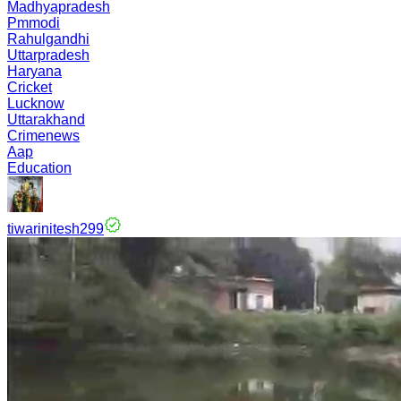
Madhyapradesh
Pmmodi
Rahulgandhi
Uttarpradesh
Haryana
Cricket
Lucknow
Uttarakhand
Crimenews
Aap
Education
tiwarinitesh299