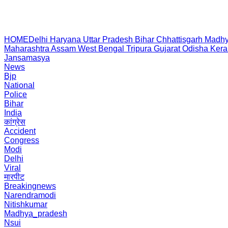
HOME
Delhi
Haryana
Uttar Pradesh
Bihar
Chhattisgarh
Madhy
Maharashtra
Assam
West Bengal
Tripura
Gujarat
Odisha
Kera
Jansamasya
News
Bjp
National
Police
Bihar
India
कांग्रेस
Accident
Congress
Modi
Delhi
Viral
मारपीट
Breakingnews
Narendramodi
Nitishkumar
Madhya_pradesh
Nsui