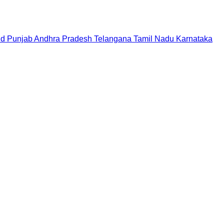
nd
Punjab
Andhra Pradesh
Telangana
Tamil Nadu
Karnataka