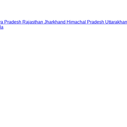
a Pradesh
Rajasthan
Jharkhand
Himachal Pradesh
Uttarakha
la