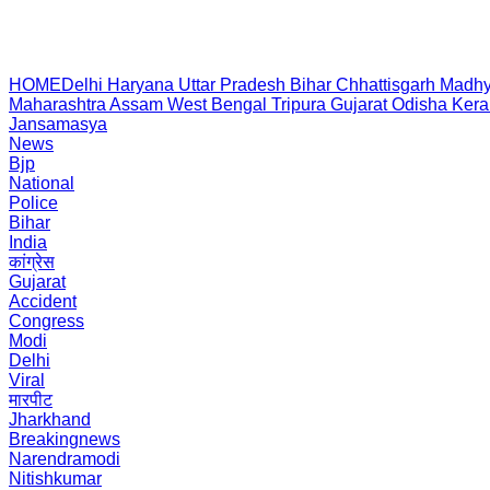
HOME
Delhi
Haryana
Uttar Pradesh
Bihar
Chhattisgarh
Madhy
Maharashtra
Assam
West Bengal
Tripura
Gujarat
Odisha
Kera
Jansamasya
News
Bjp
National
Police
Bihar
India
कांग्रेस
Gujarat
Accident
Congress
Modi
Delhi
Viral
मारपीट
Jharkhand
Breakingnews
Narendramodi
Nitishkumar