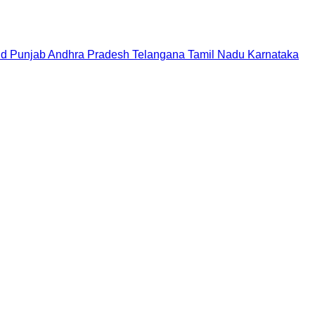
nd
Punjab
Andhra Pradesh
Telangana
Tamil Nadu
Karnataka