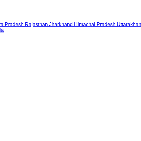
a Pradesh
Rajasthan
Jharkhand
Himachal Pradesh
Uttarakha
la