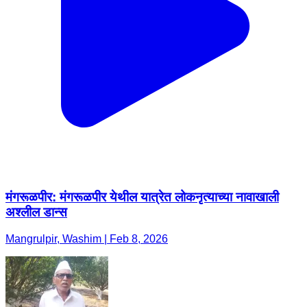
मंगरूळपीर: मंगरूळपीर येथील यात्रेत लोकनृत्याच्या नावाखाली
अश्लील डान्स
Mangrulpir, Washim | Feb 8, 2026