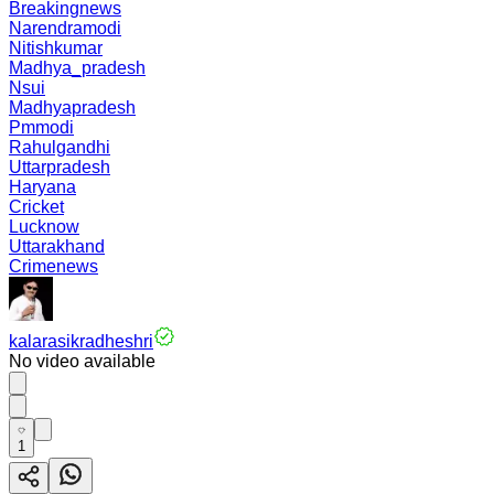
Breakingnews
Narendramodi
Nitishkumar
Madhya_pradesh
Nsui
Madhyapradesh
Pmmodi
Rahulgandhi
Uttarpradesh
Haryana
Cricket
Lucknow
Uttarakhand
Crimenews
kalarasikradheshri
No video available
1