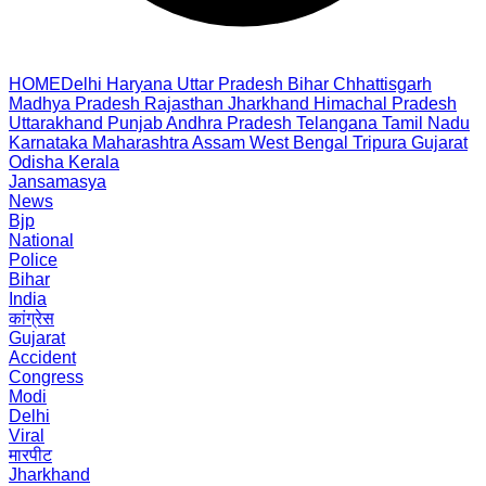
HOME
Delhi
Haryana
Uttar Pradesh
Bihar
Chhattisgarh
Madhya Pradesh
Rajasthan
Jharkhand
Himachal Pradesh
Uttarakhand
Punjab
Andhra Pradesh
Telangana
Tamil Nadu
Karnataka
Maharashtra
Assam
West Bengal
Tripura
Gujarat
Odisha
Kerala
Jansamasya
News
Bjp
National
Police
Bihar
India
कांग्रेस
Gujarat
Accident
Congress
Modi
Delhi
Viral
मारपीट
Jharkhand