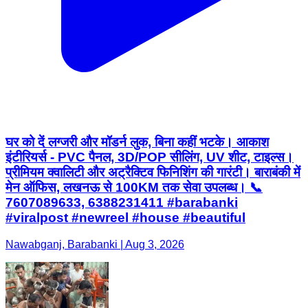
घर को दें लग्जरी और मॉडर्न लुक, बिना कहीं भटके। आकाश
इंटीरियर्स - PVC पैनल, 3D/POP सीलिंग, UV शीट, टाइल्स।
प्रीमियम क्वालिटी और अट्रैक्टिव फिनिशिंग की गारंटी। बाराबंकी में
मेन ऑफिस, लखनऊ से 100KM तक सेवा उपलब्ध। 📞
7607089633, 6388231411 #barabanki
#viralpost #newreel #house #beautiful
Nawabganj, Barabanki | Aug 3, 2026