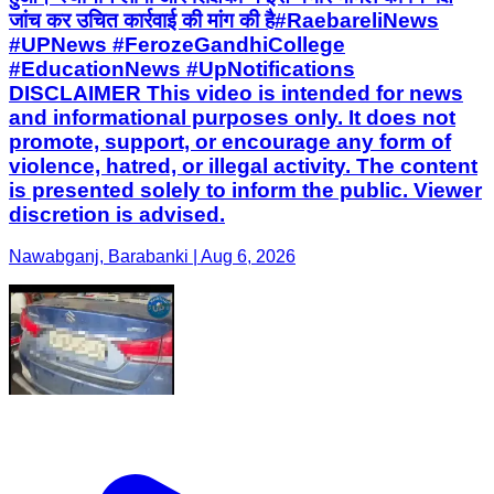
जांच कर उचित कार्रवाई की मांग की है ​#RaebareliNews
#UPNews #FerozeGandhiCollege
#EducationNews #UpNotifications
DISCLAIMER This video is intended for news
and informational purposes only. It does not
promote, support, or encourage any form of
violence, hatred, or illegal activity. The content
is presented solely to inform the public. Viewer
discretion is advised.
Nawabganj, Barabanki | Aug 6, 2026