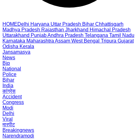
HOME
Delhi
Haryana
Uttar Pradesh
Bihar
Chhattisgarh
Madhya Pradesh
Rajasthan
Jharkhand
Himachal Pradesh
Uttarakhand
Punjab
Andhra Pradesh
Telangana
Tamil Nadu
Karnataka
Maharashtra
Assam
West Bengal
Tripura
Gujarat
Odisha
Kerala
Jansamasya
News
Bjp
National
Police
Bihar
India
कांग्रेस
Accident
Congress
Modi
Delhi
Viral
मारपीट
Breakingnews
Narendramodi