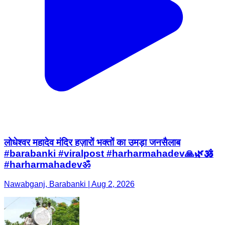
लोधेश्वर महादेव मंदिर हज़ारों भक्तों का उमड़ा जनसैलाब
#barabanki #viralpost #harharmahadev🙏🌿🕉️
#harharmahadevॐ
Nawabganj, Barabanki | Aug 2, 2026