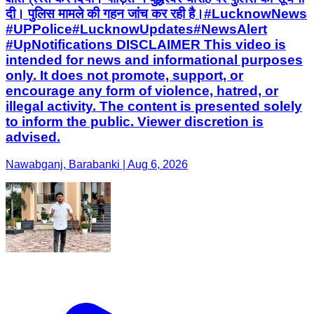
दी। पुलिस मामले की गहन जांच कर रही है। ​#LucknowNews ​
#UPPolice ​#LucknowUpdates ​#NewsAlert ​
#UpNotifications DISCLAIMER This video is
intended for news and informational purposes
only. It does not promote, support, or
encourage any form of violence, hatred, or
illegal activity. The content is presented solely
to inform the public. Viewer discretion is
advised.
Nawabganj, Barabanki | Aug 6, 2026