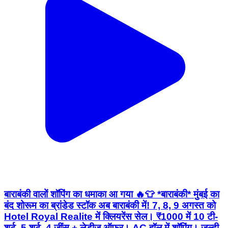
बाराबंकी वालों शॉपिंग का धमाका आ गया 🔥👕 *बाराबंकी* मुंबई का
बंद शोरूम का ब्रांडेड स्टॉक अब बाराबंकी में! 7, 8, 9 अगस्त को
Hotel Royal Realite में क्लियरेंस सेल। ₹1000 में 10 टी-
शर्ट, 5 शर्ट, 4 जींस + लेडीज़ ऑफर। AC हॉल में शॉपिंग। जल्दी