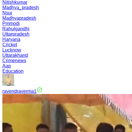
Nitishkumar
Madhya_pradesh
Nsui
Madhyapradesh
Pmmodi
Rahulgandhi
Uttarpradesh
Haryana
Cricket
Lucknow
Uttarakhand
Crimenews
Aap
Education
ravendraverma1