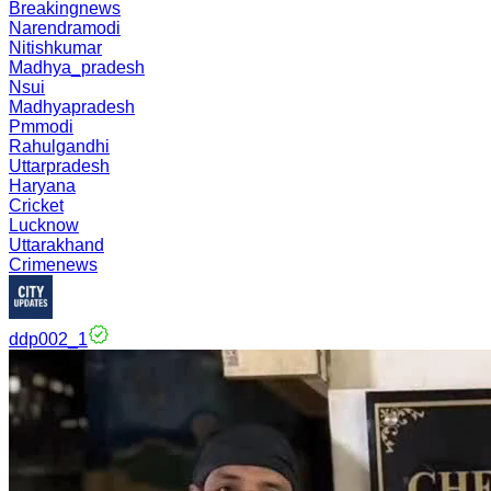
Breakingnews
Narendramodi
Nitishkumar
Madhya_pradesh
Nsui
Madhyapradesh
Pmmodi
Rahulgandhi
Uttarpradesh
Haryana
Cricket
Lucknow
Uttarakhand
Crimenews
ddp002_1