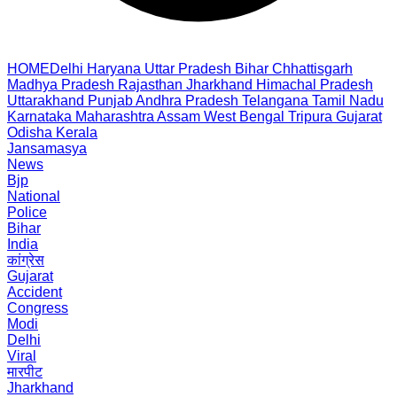
HOME
Delhi
Haryana
Uttar Pradesh
Bihar
Chhattisgarh
Madhya Pradesh
Rajasthan
Jharkhand
Himachal Pradesh
Uttarakhand
Punjab
Andhra Pradesh
Telangana
Tamil Nadu
Karnataka
Maharashtra
Assam
West Bengal
Tripura
Gujarat
Odisha
Kerala
Jansamasya
News
Bjp
National
Police
Bihar
India
कांग्रेस
Gujarat
Accident
Congress
Modi
Delhi
Viral
मारपीट
Jharkhand