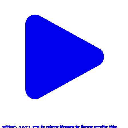
खुंडियां: 1971 युद्ध के जांबाज छिल्लगा के कैप्टन रणजीत सिंह