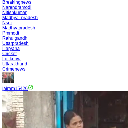
Breakingnews
Narendramodi
Nitishkumar
Madhya_pradesh
Nsui
Madhyapradesh
Pmmodi
Rahulgandhi
Uttarpradesh
Haryana
Cricket
Lucknow
Uttarakhand
Crimenews
jairam15426