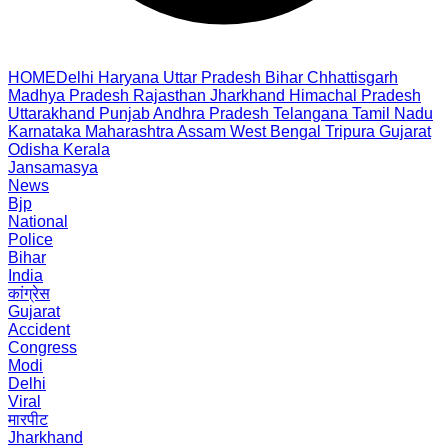
HOME
Delhi
Haryana
Uttar Pradesh
Bihar
Chhattisgarh
Madhya Pradesh
Rajasthan
Jharkhand
Himachal Pradesh
Uttarakhand
Punjab
Andhra Pradesh
Telangana
Tamil Nadu
Karnataka
Maharashtra
Assam
West Bengal
Tripura
Gujarat
Odisha
Kerala
Jansamasya
News
Bjp
National
Police
Bihar
India
कांग्रेस
Gujarat
Accident
Congress
Modi
Delhi
Viral
मारपीट
Jharkhand