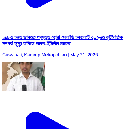
১৯৮৩ চনত ভাৰতত প্ৰস্তুত হোৱা মেল'ডি চকলেটে ২০২৬ত কূটনৈতিক
সম্পৰ্ক সুদৃঢ় কৰিলে ভাৰত-ইটালীৰ মাজত
Guwahati, Kamrup Metropolitan | May 21, 2026