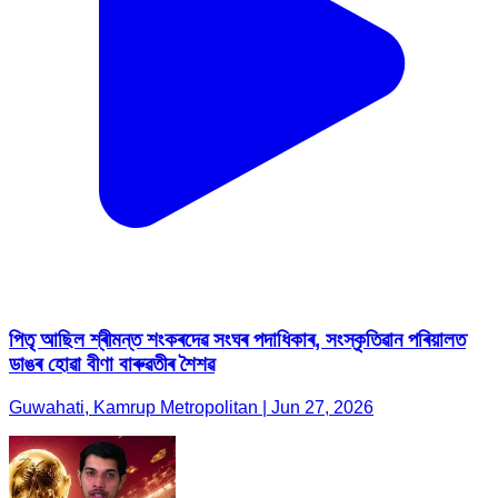
পিতৃ আছিল শ্ৰীমন্ত শংকৰদেৱ সংঘৰ পদাধিকাৰ, সংস্কৃতিৱান পৰিয়ালত
ডাঙৰ হোৱা বীণা বাৰুৱতীৰ শৈশৱ
Guwahati, Kamrup Metropolitan | Jun 27, 2026