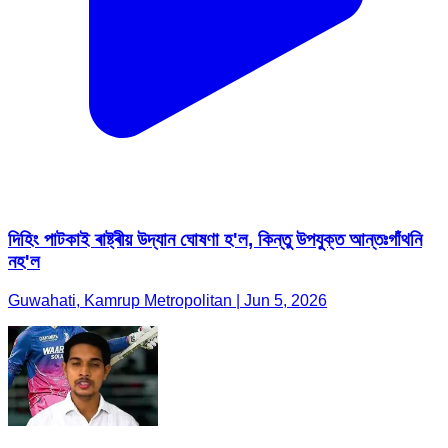
দিহিং পাটকাই ৰাষ্ট্ৰীয় উদ্যান ঘোষণা হ'ল, কিন্তু উপযুক্ত আন্তঃগাঁথনি
নহ'ল
Guwahati, Kamrup Metropolitan | Jun 5, 2026