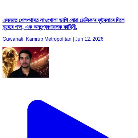
এসময়ত খেলপথাৰত লাওখোলা ভাগি যোৱা মেক্সিক'ৰ ফুটবলাৰে দিলে
মূৰেৰে গ'ল, এক অনুপ্ৰেৰণামূলক কাহিনী.
Guwahati, Kamrup Metropolitan | Jun 12, 2026