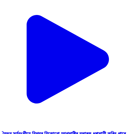
বৈভৱ সূৰ্যবংশীয়ে বিশ্বৰ যিকোনো আগশাৰীৰ বলাৰক ধৰাশায়ী কৰিব পাৰে