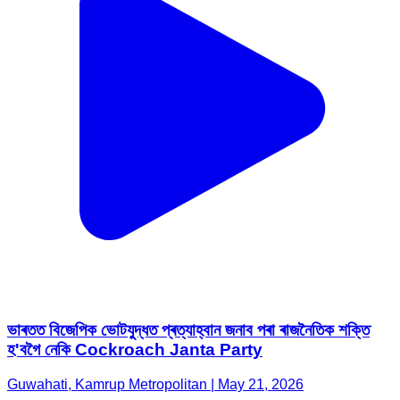
ভাৰতত বিজেপিক ভোটযুদ্ধত প্ৰত্যাহ্বান জনাব পৰা ৰাজনৈতিক শক্তি
হ'বগৈ নেকি Cockroach Janta Party
Guwahati, Kamrup Metropolitan | May 21, 2026