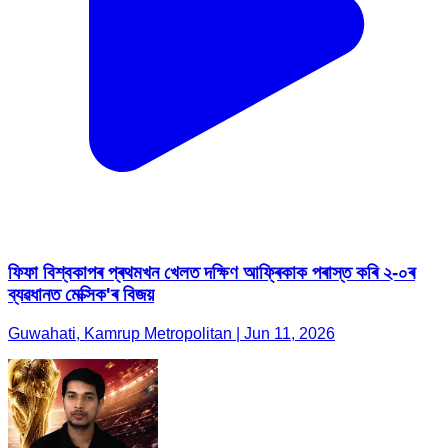
ফিফা বিশ্বকাপৰ প্ৰথমখন খেলত দক্ষিণ আফ্ৰিকাক পৰাস্ত কৰি ২-০ৰ
ব্যৱধানত মেক্সিক'ৰ বিজয়
Guwahati, Kamrup Metropolitan | Jun 11, 2026