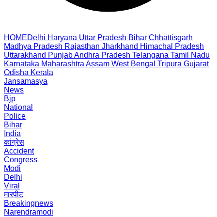
HOME
Delhi
Haryana
Uttar Pradesh
Bihar
Chhattisgarh
Madhya Pradesh
Rajasthan
Jharkhand
Himachal Pradesh
Uttarakhand
Punjab
Andhra Pradesh
Telangana
Tamil Nadu
Karnataka
Maharashtra
Assam
West Bengal
Tripura
Gujarat
Odisha
Kerala
Jansamasya
News
Bjp
National
Police
Bihar
India
कांग्रेस
Accident
Congress
Modi
Delhi
Viral
मारपीट
Breakingnews
Narendramodi