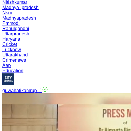
Nitishkumar
Madhya_pradesh
Nsui
Madhyapradesh
Pmmodi
Rahulgandhi
Uttarpradesh
Haryana
Cricket
Lucknow
Uttarakhand
Crimenews
Aap
Education
guwahatikamrup_1