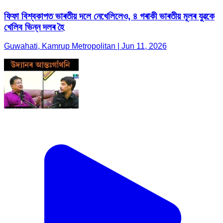
ফিফা বিশ্বকাপত ভাৰতীয় দলে নেখেলিলেও, ৪ গৰাকী ভাৰতীয় মূলৰ যুৱকে
খেলিব ভিন্ন দলৰ হৈ
Guwahati, Kamrup Metropolitan | Jun 11, 2026