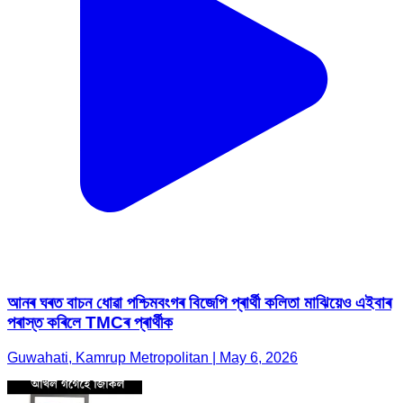
আনৰ ঘৰত বাচন ধোৱা পশ্চিমবংগৰ বিজেপি প্ৰাৰ্থী কলিতা মাঝিয়েও এইবাৰ
পৰাস্ত কৰিলে TMCৰ প্ৰাৰ্থীক
Guwahati, Kamrup Metropolitan | May 6, 2026