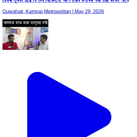
Guwahati, Kamrup Metropolitan | May 29, 2026