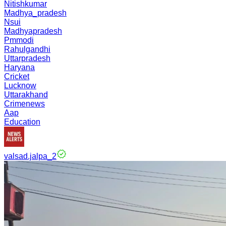
Nitishkumar
Madhya_pradesh
Nsui
Madhyapradesh
Pmmodi
Rahulgandhi
Uttarpradesh
Haryana
Cricket
Lucknow
Uttarakhand
Crimenews
Aap
Education
valsad.jalpa_2