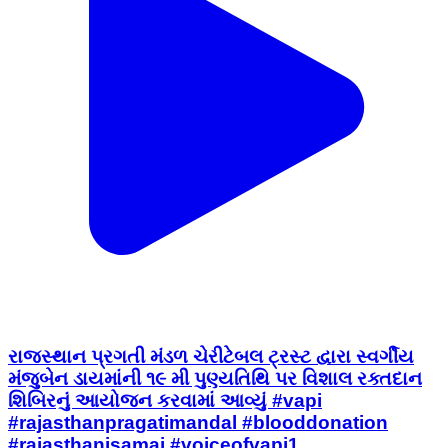
રાજસ્થાન પ્રગતી મંડળ ચેરીટેબલ ટ્રસ્ટ દ્વારા સ્વર્ગીય
મંજુબેન ડાયમાંની ૧૯ મી પુણ્યતિથિ પર વિશાલ રક્તદાન
શિબિરનું આયોજન કરવામાં આવ્યું #vapi
#rajasthanpragatimandal #blooddonation
#rajasthanisamaj #voiceofvapi1