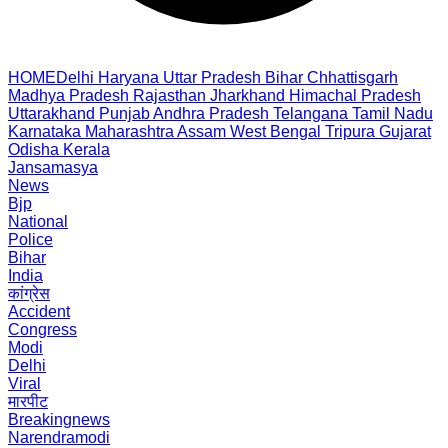
HOME
Delhi
Haryana
Uttar Pradesh
Bihar
Chhattisgarh
Madhya Pradesh
Rajasthan
Jharkhand
Himachal Pradesh
Uttarakhand
Punjab
Andhra Pradesh
Telangana
Tamil Nadu
Karnataka
Maharashtra
Assam
West Bengal
Tripura
Gujarat
Odisha
Kerala
Jansamasya
News
Bjp
National
Police
Bihar
India
कांग्रेस
Accident
Congress
Modi
Delhi
Viral
मारपीट
Breakingnews
Narendramodi