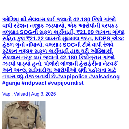
ઓડિશા થી સેલવાસ લઈ જવાતો 42.180 કિલો ગાંજો
વાપી સ્ટેશન નજીક ઝડપાયો, એક આરોપીની ધરપકડ
વલસાડ SOGની સફળ કાર્યવાહી, ₹21.09 લાખના ગાંજા
સહિત કુલ ₹21.22 લાખનો મુદ્દામાલ જપ્ત, NDPS એક્ટ
હેઠળ ગુનો નોંધાયો. વલસાડ SOGની ટીમે વાપી રેલવે
સ્ટેશન નજીક સફળ કાર્યવાહી હાથ ધરી ઓડિશાથી
સેલવાસ તરફ લઈ જવાતો 42.180 કિલોગ્રામ ગાંજો
ઝડપી પાડ્યો હતો. પોલીસે ગાંજાની હેરાફેરીના નેટવર્ક
અને અન્ય સંડોવાયેલા આરોપીઓ સુધી પહોંચવા માટે
તપાસ વધુ તેજ બનાવી છે.#vapipolice #valsadsog
#ganja #ndpsact #vapijouralist
Vapi, Valsad | Aug 3, 2026