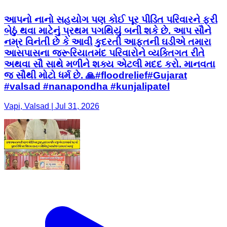
આપનો નાનો સહયોગ પણ કોઈ પૂર પીડિત પરિવારને ફરી
બેઠું થવા માટેનું પ્રથમ પગથિયું બની શકે છે. આપ સૌને
નમ્ર વિનંતી છે કે આવી કુદરતી આફતની ઘડીએ તમારા
આસપાસના જરૂરિયાતમંદ પરિવારોને વ્યક્તિગત રીતે
અથવા સૌ સાથે મળીને શક્ય એટલી મદદ કરો. માનવતા
જ સૌથી મોટો ધર્મ છે. 🙏#floodrelief#Gujarat
#valsad #nanapondha #kunjalipatel
Vapi, Valsad | Jul 31, 2026