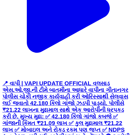
📍 વાપી | VAPI UPDATE OFFICIAL વલસાડ
એસ.ઓ.જી.ની ટીમે બાતમીના આધારે વાપીના ગીતાનગર
પોલીસ ચોકી નજીક કાર્યવાહી કરી ઓરિસ્સાથી સેલવાસ
લઈ જવાતો 42.180 કિલો ગાંજો ઝડપી પાડ્યો. પોલીસે
₹21.22 લાખના મુદ્દામાલ સાથે એક આરોપીની ધરપકડ
કરી છે. મુખ્ય મુદ્દા: ✅ 42.180 કિલો ગાંજો કબજે ✅
ગાંજાની કિંમત ₹21.09 લાખ ✅ કુલ મુદ્દામાલ ₹21.22
લાખ ✅ મોબાઇલ અને રોકડ રકમ પણ જપ્ત ✅ NDPS