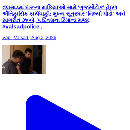
વલસાડમાં દારૂના માફિયાઓ સામે 'ગુજસીટોક' હેઠળ
ઐતિહાસિક કાર્યવાહી: મુખ્ય સૂત્રધાર 'નિલ્યો ઘોડો' અને
સાગરીત ઝબ્બે, ૫ દિવસના રિમાન્ડ મંજૂર
#valsadpolice ,
Vapi, Valsad | Aug 3, 2026