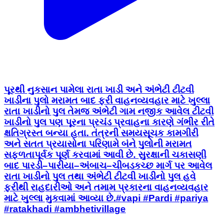
પૂરથી નુકસાન પામેલા રાતા ખાડી અને અંભેટી ટીટવી
ખાડીના પુલો મરામત બાદ ફરી વાહનવ્યવહાર માટે ખુલ્લા
રાતા ખાડીનો પુલ તેમજ અંભેટી ગામ નજીક આવેલ ટીટવી
ખાડીનો પુલ પણ પૂરના પ્રચંડ પ્રવાહના કારણે ગંભીર રીતે
ક્ષતિગ્રસ્ત બન્યા હતા. તંત્રની સમયસૂચક કામગીરી
અને સતત પ્રયાસોના પરિણામે બંને પુલોની મરામત
સફળતાપૂર્વક પૂર્ણ કરવામાં આવી છે. સુરક્ષાની ચકાસણી
બાદ પારડી–પારીયા–અંબાચ–ચીબડકચ્છ માર્ગ પર આવેલ
રાતા ખાડીનો પુલ તથા અંભેટી ટીટવી ખાડીનો પુલ હવે
ફરીથી રાહદારીઓ અને તમામ પ્રકારના વાહનવ્યવહાર
માટે ખુલ્લા મુકવામાં આવ્યા છે.#vapi #Pardi #pariya
#ratakhadi #ambhetivillage