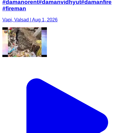
#damanorent#damanvidhyut#damanfire
#fireman
Vapi, Valsad | Aug 1, 2026