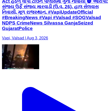
Act હેઠળ વાપી ટાઉન પોલીસમાં ગુનો નોંધાયો 🔴 આરોપી:
સંજય ઉર્ફે સંજય મારવાડી (ઉ.વ. 26), હાલ સેલવાસ
નિવાસી, મૂળ રાજસ્થાન. #VapiUpdateOfficial
#BreakingNews #Vapi #Valsad #SOGValsad
NDPS CrimeNews Silvassa GanjaSeized
GujaratPolice
Vapi, Valsad | Aug 3, 2026