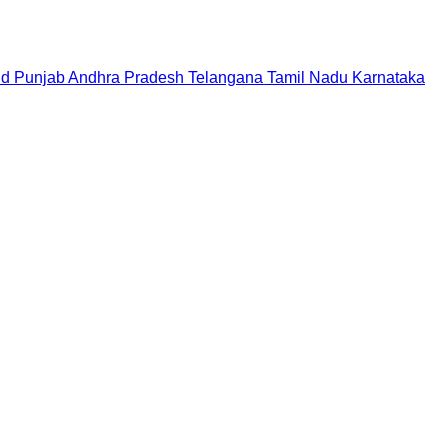
nd
Punjab
Andhra Pradesh
Telangana
Tamil Nadu
Karnataka