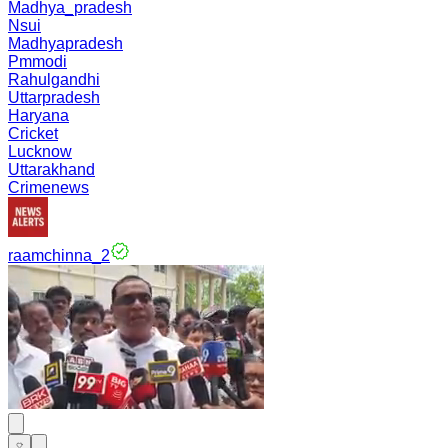
Madhya_pradesh
Nsui
Madhyapradesh
Pmmodi
Rahulgandhi
Uttarpradesh
Haryana
Cricket
Lucknow
Uttarakhand
Crimenews
raamchinna_2