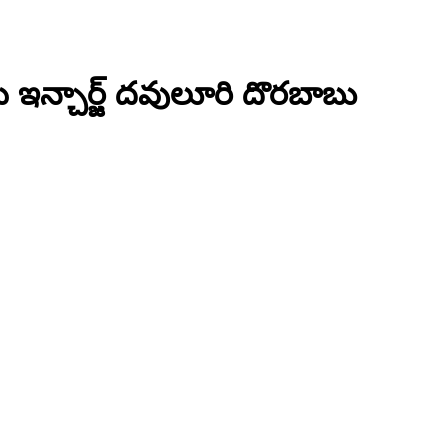
పి ఇన్చార్జ్ దవులూరి దొరబాబు