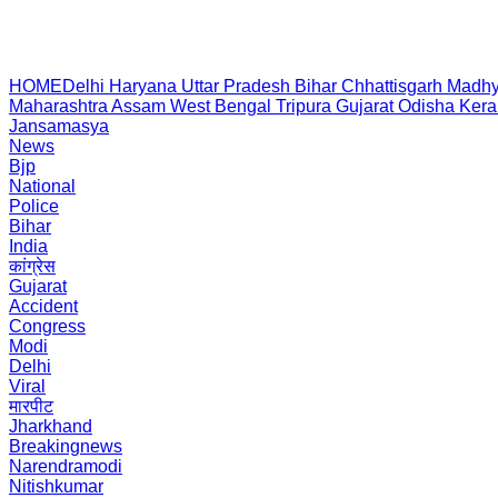
HOME
Delhi
Haryana
Uttar Pradesh
Bihar
Chhattisgarh
Madhy
Maharashtra
Assam
West Bengal
Tripura
Gujarat
Odisha
Kera
Jansamasya
News
Bjp
National
Police
Bihar
India
कांग्रेस
Gujarat
Accident
Congress
Modi
Delhi
Viral
मारपीट
Jharkhand
Breakingnews
Narendramodi
Nitishkumar