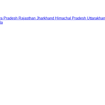
a Pradesh
Rajasthan
Jharkhand
Himachal Pradesh
Uttarakha
la