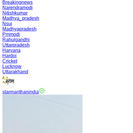
Breakingnews
Narendramodi
Nitishkumar
Madhya_pradesh
Nsui
Madhyapradesh
Pmmodi
Rahulgandhi
Uttarpradesh
Haryana
Hardoi
Cricket
Lucknow
Uttarakhand
starmanthanindia