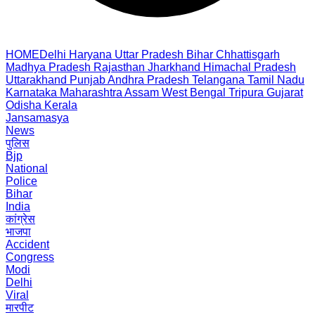
HOME
Delhi
Haryana
Uttar Pradesh
Bihar
Chhattisgarh
Madhya Pradesh
Rajasthan
Jharkhand
Himachal Pradesh
Uttarakhand
Punjab
Andhra Pradesh
Telangana
Tamil Nadu
Karnataka
Maharashtra
Assam
West Bengal
Tripura
Gujarat
Odisha
Kerala
Jansamasya
News
पुलिस
Bjp
National
Police
Bihar
India
कांग्रेस
भाजपा
Accident
Congress
Modi
Delhi
Viral
मारपीट