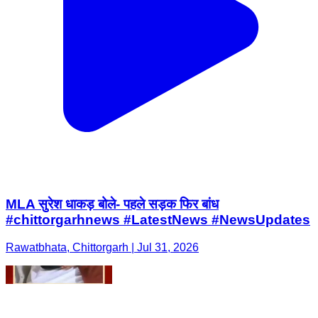
MLA सुरेश धाकड़ बोले- पहले सड़क फिर बांध
#chittorgarhnews #LatestNews #NewsUpdates
Rawatbhata, Chittorgarh | Jul 31, 2026