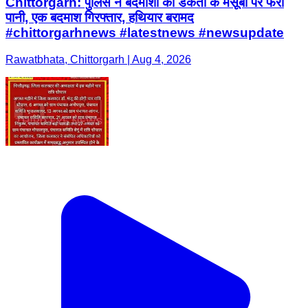
Chittorgarh: पुलिस ने बदमाशों की डकैती के मंसूबों पर फेरा
पानी, एक बदमाश गिरफ्तार, हथियार बरामद
#chittorgarhnews #latestnews #newsupdate
Rawatbhata, Chittorgarh | Aug 4, 2026