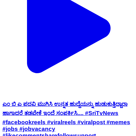
ಎಂ ಬಿ ಎ ಪದವಿ ಮುಗಿಸಿ ಉನ್ನತ ಹುದ್ದೆಯನ್ನು ಹುಡುಕುತ್ತಿದ್ದಾರಾ
ಹಾಗಾದರೆ ತಡವೇಕೆ ಇಂದೆ ಸಂಪರ್ಕಿಸಿ.... #SriTvNews
#facebookreels #viralreels #viralpost #memes
#jobs #jobvacancy
#likecommentsharefollowsupport