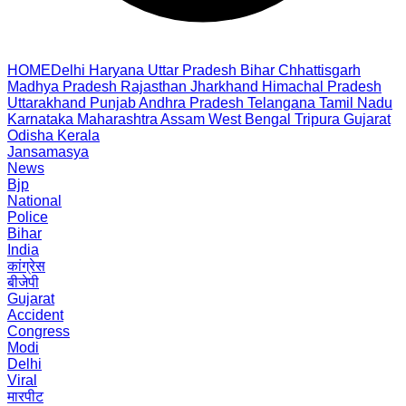
HOME
Delhi
Haryana
Uttar Pradesh
Bihar
Chhattisgarh
Madhya Pradesh
Rajasthan
Jharkhand
Himachal Pradesh
Uttarakhand
Punjab
Andhra Pradesh
Telangana
Tamil Nadu
Karnataka
Maharashtra
Assam
West Bengal
Tripura
Gujarat
Odisha
Kerala
Jansamasya
News
Bjp
National
Police
Bihar
India
कांग्रेस
बीजेपी
Gujarat
Accident
Congress
Modi
Delhi
Viral
मारपीट