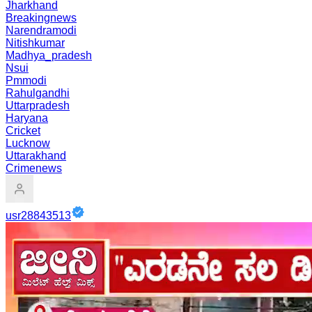
Jharkhand
Breakingnews
Narendramodi
Nitishkumar
Madhya_pradesh
Nsui
Pmmodi
Rahulgandhi
Uttarpradesh
Haryana
Cricket
Lucknow
Uttarakhand
Crimenews
usr28843513