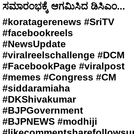
ಸಮಾರಂಭಕ್ಕೆ ಆಗಮಿಸಿದ ಡಿಸಿಎಂ...
#koratagerenews #SriTV
#facebookreels
#NewsUpdate
#viralreelschallenge #DCM
#FacebookPage #viralpost
#memes #Congress #CM
#siddaramiaha
#DKShivakumar
#BJPGovernment
#BJPNEWS #modhiji
#likecommentsharefollowsu