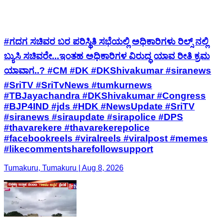
#ಗದಗ ಸಚಿವರ ಬರ ಪರಿಸ್ಥಿತಿ ಸಭೆಯಲ್ಲಿ ಅಧಿಕಾರಿಗಳು ರಿಲ್ಸ್ ನಲ್ಲಿ
ಬ್ಯುಸಿ ಸಚಿವರೇ...ಇಂತಹ ಅಧಿಕಾರಿಗಳ ವಿರುದ್ಧ ಯಾವ ರೀತಿ ಕ್ರಮ
ಯಾವಾಗ..? #CM #DK #DKShivakumar #siranews
#SriTV #SriTvNews #tumkurnews
#TBJayachandra #DKShivakumar #Congress
#BJP4IND #jds #HDK #NewsUpdate #SriTV
#siranews #siraupdate #sirapolice #DPS
#thavarekere #thavarekerepolice
#facebookreels #viralreels #viralpost #memes
#likecommentsharefollowsupport
Tumakuru, Tumakuru | Aug 8, 2026