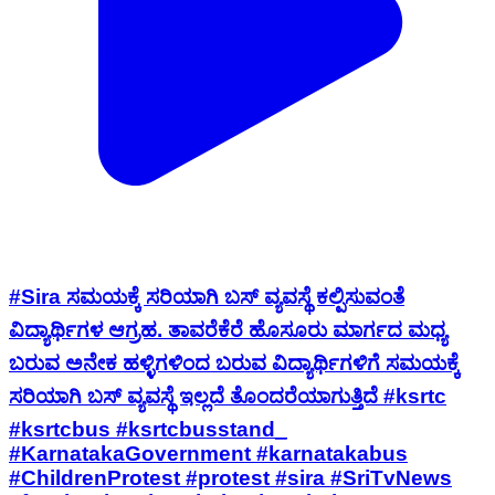
#Sira ಸಮಯಕ್ಕೆ ಸರಿಯಾಗಿ ಬಸ್ ವ್ಯವಸ್ಥೆ ಕಲ್ಪಿಸುವಂತೆ
ವಿದ್ಯಾರ್ಥಿಗಳ ಆಗ್ರಹ. ತಾವರೆಕೆರೆ ಹೊಸೂರು ಮಾರ್ಗದ ಮಧ್ಯ
ಬರುವ ಅನೇಕ ಹಳ್ಳಿಗಳಿಂದ ಬರುವ ವಿದ್ಯಾರ್ಥಿಗಳಿಗೆ ಸಮಯಕ್ಕೆ
ಸರಿಯಾಗಿ ಬಸ್ ವ್ಯವಸ್ಥೆ ಇಲ್ಲದೆ ತೊಂದರೆಯಾಗುತ್ತಿದೆ #ksrtc
#ksrtcbus #ksrtcbusstand_
#KarnatakaGovernment #karnatakabus
#ChildrenProtest #protest #sira #SriTvNews