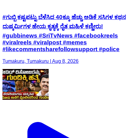
#ಗುಬ್ಬಿ ಕಷ್ಟಪಟ್ಟು ಬೆಳೆಸಿದ 40ಕ್ಕೂ ಹೆಚ್ಚು ಅಡಿಕೆ ಸಸಿಗಳ ಕಥನ
ದುಷ್ಕರ್ಮಿಗಳ ಹೇಯ ಕೃತ್ಯಕ್ಕೆ ರೈತ ಮಹಿಳೆ ಕಣ್ಣೀರು!
#gubbinews #SriTvNews #facebookreels
#viralreels #viralpost #memes
#likecommentsharefollowsupport #police
Tumakuru, Tumakuru | Aug 8, 2026