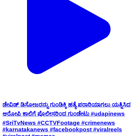
ಡೇವಿಡ್ ಡಿಸೋಜರನ್ನು ಗುಂಡಿಕ್ಕಿ ಹತ್ಯೆ ಪರಾರಿಯಾಗಲು ಯತ್ನಿಸಿದ
ಆರೋಪಿ ಕಾಲಿಗೆ ಪೊಲೀಸರಿಂದ ಗುಂಡೇಟು #udapinews
#SriTvNews #CCTVFootage #crimenews
#karnatakanews #facebookpost #viralreels