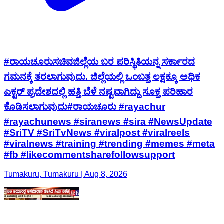
#ರಾಯಚೂರುಸಚಿವಜಿಲ್ಲೆಯ ಬರ ಪರಿಸ್ಥಿತಿಯನ್ನ ಸರ್ಕಾರದ
ಗಮನಕ್ಕೆ ತರಲಾಗುವುದು. ಜಿಲ್ಲೆಯಲ್ಲಿ ಒಂಬತ್ತ ಲಕ್ಷಕ್ಕೂ ಅಧಿಕ
ಎಕ್ಟರ್ ಪ್ರದೇಶದಲ್ಲಿ ಹತ್ತಿ ಬೆಳೆ ನಷ್ಟವಾಗಿದ್ದು ಸೂಕ್ತ ಪರಿಹಾರ
ಕೊಡಿಸಲಾಗುವುದು#ರಾಯಚೂರು #rayachur
#rayachunews #siranews #sira #NewsUpdate
#SriTV #SriTvNews #viralpost #viralreels
#viralnews #training #trending #memes #meta
#fb #likecommentsharefollowsupport
Tumakuru, Tumakuru | Aug 8, 2026