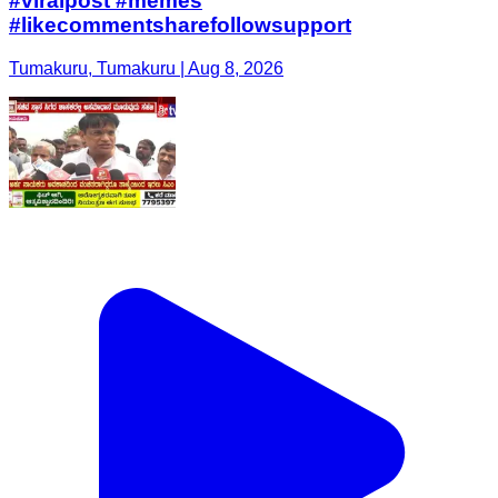
#viralpost #memes
#likecommentsharefollowsupport
Tumakuru, Tumakuru | Aug 8, 2026