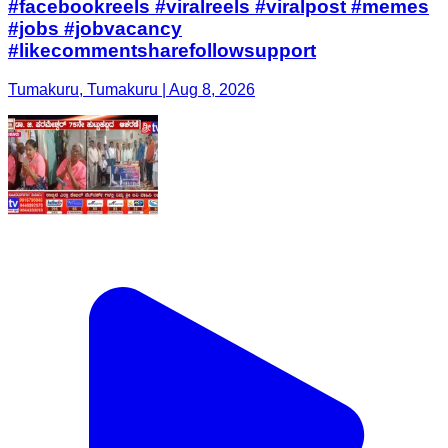
#facebookreels #viralreels #viralpost #memes
#jobs #jobvacancy
#likecommentsharefollowsupport
Tumakuru, Tumakuru | Aug 8, 2026