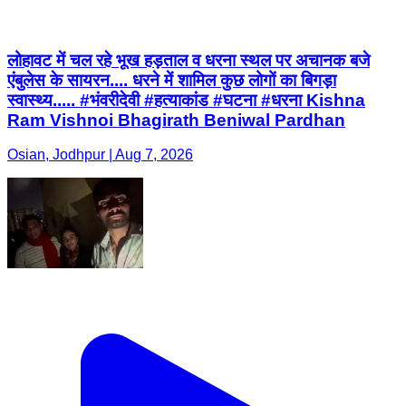
लोहावट में चल रहे भूख हड़ताल व धरना स्थल पर अचानक बजे
एंबुलेस के सायरन.... धरने में शामिल कुछ लोगों का बिगड़ा
स्वास्थ्य..... #भंवरीदेवी #हत्याकांड #घटना #धरना Kishna
Ram Vishnoi Bhagirath Beniwal Pardhan
Osian, Jodhpur | Aug 7, 2026