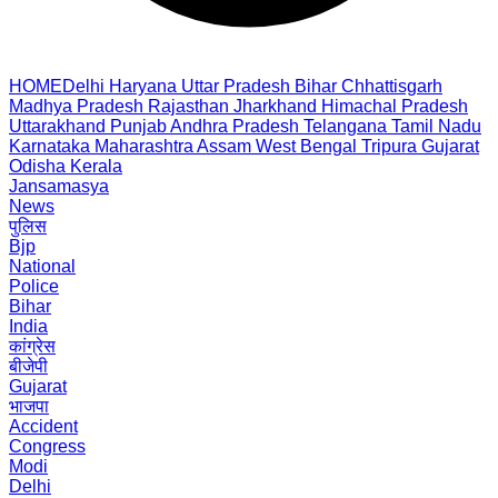
HOME
Delhi
Haryana
Uttar Pradesh
Bihar
Chhattisgarh
Madhya Pradesh
Rajasthan
Jharkhand
Himachal Pradesh
Uttarakhand
Punjab
Andhra Pradesh
Telangana
Tamil Nadu
Karnataka
Maharashtra
Assam
West Bengal
Tripura
Gujarat
Odisha
Kerala
Jansamasya
News
पुलिस
Bjp
National
Police
Bihar
India
कांग्रेस
बीजेपी
Gujarat
भाजपा
Accident
Congress
Modi
Delhi