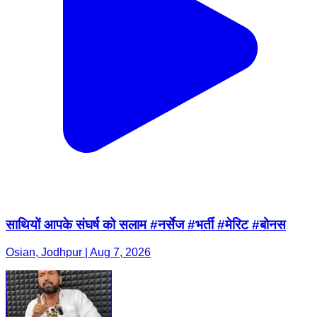
साथियों आपके संघर्ष को सलाम #नर्सेज #भर्ती #मेरिट #बोनस
Osian, Jodhpur | Aug 7, 2026