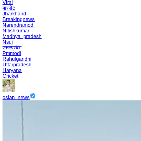
Viral
मारपीट
Jharkhand
Breakingnews
Narendramodi
Nitishkumar
Madhya_pradesh
Nsui
उत्तरप्रदेश
Pmmodi
Rahulgandhi
Uttarpradesh
Haryana
Cricket
osian_news