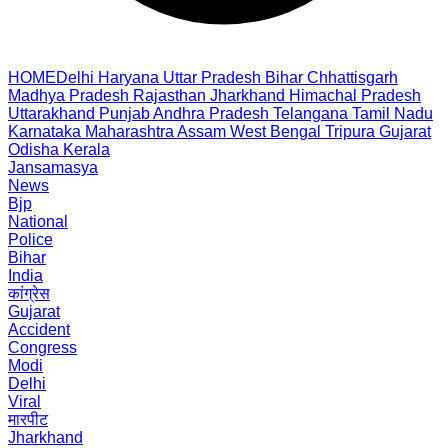
HOME
Delhi
Haryana
Uttar Pradesh
Bihar
Chhattisgarh
Madhya Pradesh
Rajasthan
Jharkhand
Himachal Pradesh
Uttarakhand
Punjab
Andhra Pradesh
Telangana
Tamil Nadu
Karnataka
Maharashtra
Assam
West Bengal
Tripura
Gujarat
Odisha
Kerala
Jansamasya
News
Bjp
National
Police
Bihar
India
कांग्रेस
Gujarat
Accident
Congress
Modi
Delhi
Viral
मारपीट
Jharkhand