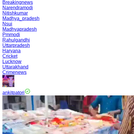
Breakingnews
Narendramodi
Nitishkumar
Madhya_pradesh
Nsui
Madhyapradesh
Pmmodi
Rahulgandhi
Uttarpradesh
Haryana
Cricket
Lucknow
Uttarakhand
Crimenews
ankitpatori