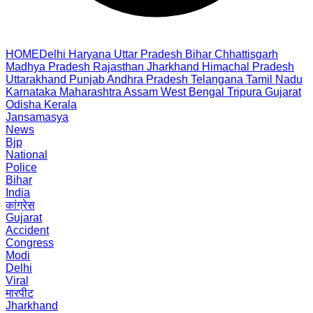
HOME
Delhi
Haryana
Uttar Pradesh
Bihar
Chhattisgarh
Madhya Pradesh
Rajasthan
Jharkhand
Himachal Pradesh
Uttarakhand
Punjab
Andhra Pradesh
Telangana
Tamil Nadu
Karnataka
Maharashtra
Assam
West Bengal
Tripura
Gujarat
Odisha
Kerala
Jansamasya
News
Bjp
National
Police
Bihar
India
कांग्रेस
Gujarat
Accident
Congress
Modi
Delhi
Viral
मारपीट
Jharkhand