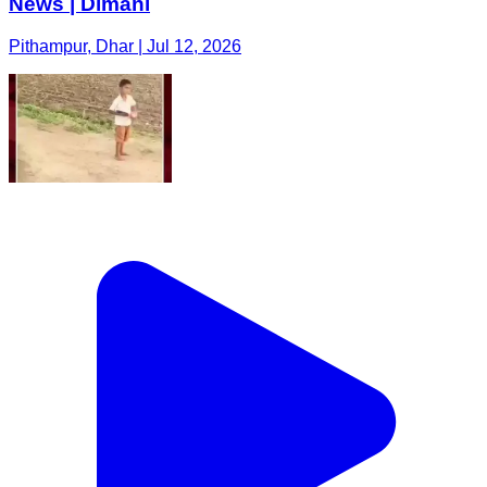
News | Dimani
Pithampur, Dhar | Jul 12, 2026