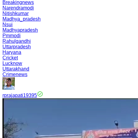
Breakingnews
Narendramodi
Nitishkumar
Madhya_pradesh
Nsui
Madhyapradesh
Pmmodi
Rahulgandhi
Uttarpradesh
Haryana
Cricket
Lucknow
Uttarakhand
Crimenews
rprajapati19395