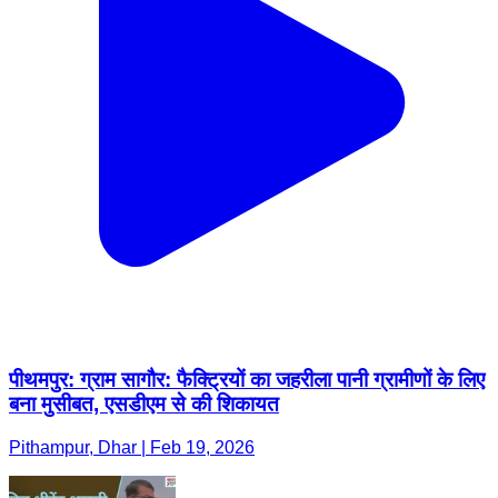
पीथमपुर: ग्राम सागौर: फैक्ट्रियों का जहरीला पानी ग्रामीणों के लिए
बना मुसीबत, एसडीएम से की शिकायत
Pithampur, Dhar | Feb 19, 2026