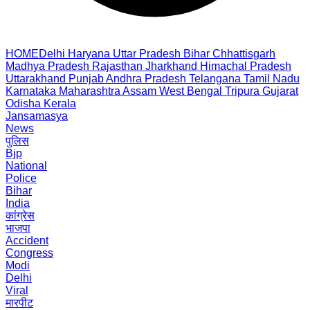
HOME
Delhi
Haryana
Uttar Pradesh
Bihar
Chhattisgarh
Madhya Pradesh
Rajasthan
Jharkhand
Himachal Pradesh
Uttarakhand
Punjab
Andhra Pradesh
Telangana
Tamil Nadu
Karnataka
Maharashtra
Assam
West Bengal
Tripura
Gujarat
Odisha
Kerala
Jansamasya
News
पुलिस
Bjp
National
Police
Bihar
India
कांग्रेस
भाजपा
Accident
Congress
Modi
Delhi
Viral
मारपीट