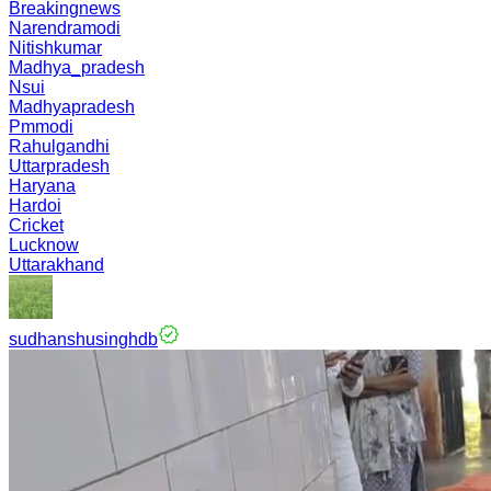
Breakingnews
Narendramodi
Nitishkumar
Madhya_pradesh
Nsui
Madhyapradesh
Pmmodi
Rahulgandhi
Uttarpradesh
Haryana
Hardoi
Cricket
Lucknow
Uttarakhand
sudhanshusinghdb