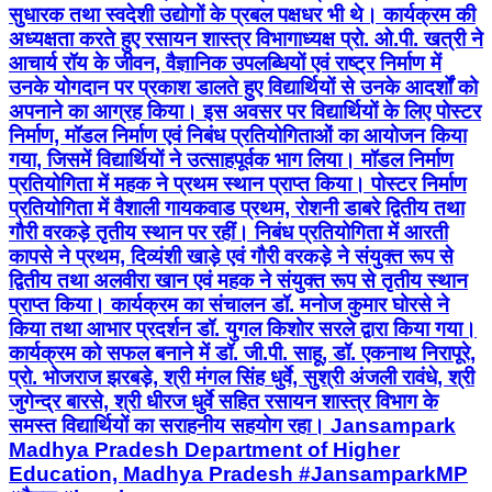
सुधारक तथा स्वदेशी उद्योगों के प्रबल पक्षधर भी थे। कार्यक्रम की
अध्यक्षता करते हुए रसायन शास्त्र विभागाध्यक्ष प्रो. ओ.पी. खत्री ने
आचार्य रॉय के जीवन, वैज्ञानिक उपलब्धियों एवं राष्ट्र निर्माण में
उनके योगदान पर प्रकाश डालते हुए विद्यार्थियों से उनके आदर्शों को
अपनाने का आग्रह किया। इस अवसर पर विद्यार्थियों के लिए पोस्टर
निर्माण, मॉडल निर्माण एवं निबंध प्रतियोगिताओं का आयोजन किया
गया, जिसमें विद्यार्थियों ने उत्साहपूर्वक भाग लिया। मॉडल निर्माण
प्रतियोगिता में महक ने प्रथम स्थान प्राप्त किया। पोस्टर निर्माण
प्रतियोगिता में वैशाली गायकवाड प्रथम, रोशनी डाबरे द्वितीय तथा
गौरी वरकड़े तृतीय स्थान पर रहीं। निबंध प्रतियोगिता में आरती
कापसे ने प्रथम, दिव्यंशी खाड़े एवं गौरी वरकड़े ने संयुक्त रूप से
द्वितीय तथा अलवीरा खान एवं महक ने संयुक्त रूप से तृतीय स्थान
प्राप्त किया। कार्यक्रम का संचालन डॉ. मनोज कुमार घोरसे ने
किया तथा आभार प्रदर्शन डॉ. युगल किशोर सरले द्वारा किया गया।
कार्यक्रम को सफल बनाने में डॉ. जी.पी. साहू, डॉ. एकनाथ निरापूरे,
प्रो. भोजराज झरबड़े, श्री मंगल सिंह धुर्वे, सुश्री अंजली रावंधे, श्री
जुगेन्द्र बारसे, श्री धीरज धुर्वे सहित रसायन शास्त्र विभाग के
समस्त विद्यार्थियों का सराहनीय सहयोग रहा। Jansampark
Madhya Pradesh Department of Higher
Education, Madhya Pradesh #JansamparkMP