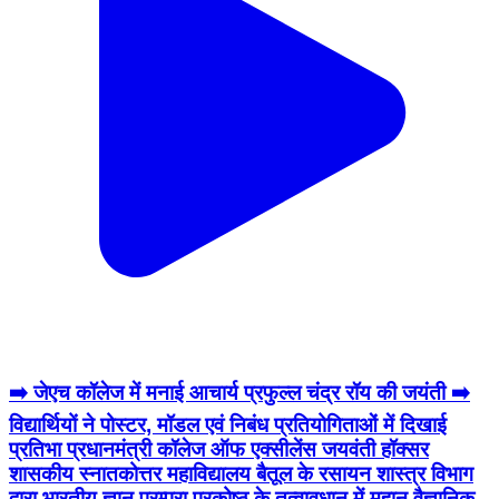
➡️ जेएच कॉलेज में मनाई आचार्य प्रफुल्ल चंद्र रॉय की जयंती ➡️
विद्यार्थियों ने पोस्टर, मॉडल एवं निबंध प्रतियोगिताओं में दिखाई
प्रतिभा प्रधानमंत्री कॉलेज ऑफ एक्सीलेंस जयवंती हॉक्सर
शासकीय स्नातकोत्तर महाविद्यालय बैतूल के रसायन शास्त्र विभाग
द्वारा भारतीय ज्ञान परम्परा प्रकोष्ठ के तत्वावधान में महान वैज्ञानिक