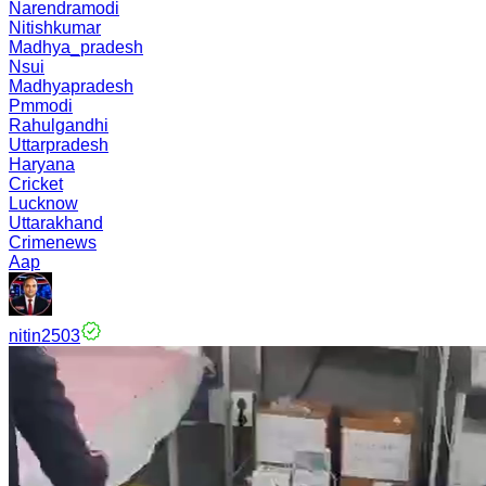
Narendramodi
Nitishkumar
Madhya_pradesh
Nsui
Madhyapradesh
Pmmodi
Rahulgandhi
Uttarpradesh
Haryana
Cricket
Lucknow
Uttarakhand
Crimenews
Aap
nitin2503