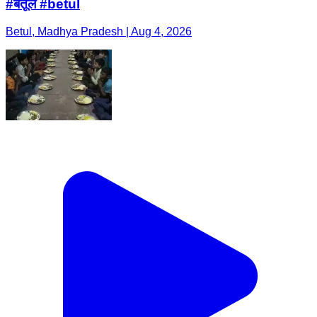
#बैतूल #betul
Betul, Madhya Pradesh | Aug 4, 2026