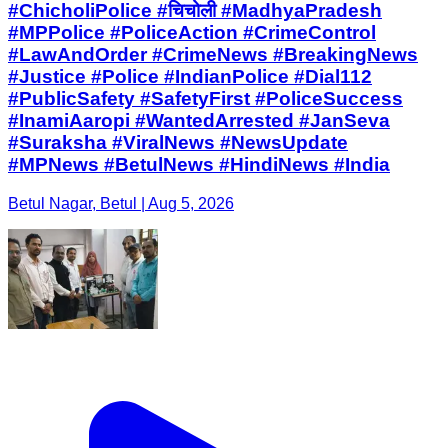
#ChicholiPolice #चिचोली #MadhyaPradesh
#MPPolice #PoliceAction #CrimeControl
#LawAndOrder #CrimeNews #BreakingNews
#Justice #Police #IndianPolice #Dial112
#PublicSafety #SafetyFirst #PoliceSuccess
#InamiAaropi #WantedArrested #JanSeva
#Suraksha #ViralNews #NewsUpdate
#MPNews #BetulNews #HindiNews #India
Betul Nagar, Betul | Aug 5, 2026