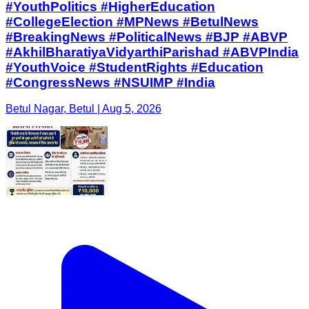
#YouthPolitics #HigherEducation
#CollegeElection #MPNews #BetulNews
#BreakingNews #PoliticalNews #BJP #ABVP
#AkhilBharatiyaVidyarthiParishad #ABVPIndia
#YouthVoice #StudentRights #Education
#CongressNews #NSUIMP #India
Betul Nagar, Betul | Aug 5, 2026