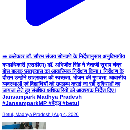
➡️ कलेक्टर डॉ. सौरभ संजय सोनवणे के निर्देशानुसार अनुविभागीय
दण्डाधिकारी (एसडीएम) डॉ. अभिजीत सिंह ने नेताजी सुभाष चंद्र
बोस बालक छात्रावास का आकस्मिक निरीक्षण किया। निरीक्षण के
दौरान उन्होंने छात्रावास की स्वच्छता, भोजन की गुणवत्ता, आवासीय
व्यवस्थाओं एवं विद्यार्थियों को उपलब्ध कराई जा रही सुविधाओं का
जायजा लेते हुए संबंधित अधिकारियों को आवश्यक निर्देश दिए।
Jansampark Madhya Pradesh
#JansamparkMP #बैतूल #betul
Betul, Madhya Pradesh | Aug 4, 2026