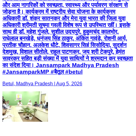
और आम नागरिकों को स्वच्छता, स्वास्थ्य और पर्यावरण संरक्षण से
जोड़ना है। कार्यक्रम में राष्ट्रीय सेवा योजना के कार्यक्रम
अधिकारी डॉ. शंकर सातनकर और मेरा युवा भारत की जिला युवा
अधिकारी श्रीमती सुषमा गवली विशेष रूप से उपस्थित रहीं। इसके
साथ ही डॉ. महेश गुंजले, सुशील उदयपुरे, हुकुमचंद कालभोर,
राधेलाल बनखेडे, धनंजय सिंह ठाकुर, अंकित गावंडे, रोशनी आर्य,
प्रतीक चौहान, अलकेश धौटे, शिवसागर सिहं सिसोदिया, सुदर्शन
देशमुख, विशाल सीतोले, राहुल पाटणकर, जय श्री टेकपुरे, हेमंत
सावरकर सहित बड़ी संख्या में युवा साथियों ने श्रमदान कर स्वच्छता
का संदेश दिया। Jansampark Madhya Pradesh
#JansamparkMP #बैतूल #betul
Betul, Madhya Pradesh | Aug 5, 2026