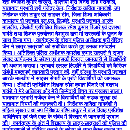
श्री कमलेश कुमार खरपुसे, डीएसपी श्री दिनेश सिंह मर्सकोले,
यातायात प्रभारी श्री गजेंद्र केन, निरीक्षक कविता नागवंशी, उप
निरीक्षक रश्मि ठाकुर एवं साइबर टीम, जिला शिक्षा अधिकारी
कार्यालय से प्राचार्य एल.एल. लिल्हौरे, प्रभारी प्राचार्य आरके
मालवीय, टीओटी प्रशिक्षित शिक्षक रमेश कुमार पिंजारे एवं दशरथ
गावंडे तथा शिक्षक पुरुषोत्तम देशमुख द्वारा मां सरस्वती के पूजन के
साथ किया गया। कार्यक्रम के दौरान पुलिस अधीक्षक श्री वीरेंद्र
जैन ने छात्र-छात्राओं को संबोधित करते हुए उनका मार्गदर्शन
किया। अतिरिक्त पुलिस अधीक्षक कमलेश कुमार खरपुसे ने सृजन
संवाद कार्यक्रम के उद्देश्य एवं इसकी विस्तृत जानकारी से विद्यार्थियों
को अवगत कराया। प्राचार्य एलएल लिल्हौरे ने विद्यार्थियों को कैरियर
संबंधी महत्वपूर्ण जानकारी प्रदान की, वहीं संस्था के प्रभारी प्राचार्य
आरके मालवीय ने साइबर सेफ्टी के प्रति विद्यार्थियों को जागरूक
किया। टीओटी प्रशिक्षित शिक्षक रमेश कुमार पिंजारे एवं दशरथ
गावंडे ने मेरे अधिकार और मेरी जिम्मेदारी विषय पर प्रकाश डाला।
यातायात प्रभारी गजेंद्र केन ने विद्यार्थियों को सड़क सुरक्षा एवं
यातायात नियमों की जानकारी दी। निरीक्षक कविता नागवंशी ने
महिला सुरक्षा तथा उप निरीक्षक रश्मि ठाकुर ने बाल विवाह प्रतिषेध
अधिनियम एवं जेजे एक्ट के संबंध में विस्तार से जानकारी प्रदान
की। कार्यक्रम के अंत में विद्यालय के छात्र-छात्राओं को पुलिस की
कार्यप्रणाली से परिचित कराने के उद्देश्य से थाना बैतूल बाजार का