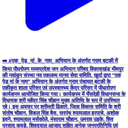
➡️ #एक_पेड़_मां_के_नाम_अभियान के अंतर्गत ग्राम बटकी में
किया पौधरोपण मध्यप्रदेश जन अभियान परिषद विकासखंड भीमपुर
की नवांकुर संस्था नव एकलव्य मानव सेवा समिति, खुर्दा द्वारा "एक
पेड़ मां के नाम" अभियान के अंतर्गत ग्राम पंचायत बटकी के
एकीकृत शाला परिसर एवं उपस्वास्थ्य केंद्र परिसर में पौधारोपण
कार्यक्रम आयोजित किया गया। कार्यक्रम में भैंसदेही विधानसभा के
विधायक श्री महेंद्र सिंह चौहान मुख्य अतिथि के रूप में उपस्थित
रहे। इस अवसर पर श्रीमती ढिकारे, जिला विकास समिति के श्री
संतोष चौहान, विकल सिंह बैस, सरपंच श्यामलाल इरपाचे, अशोक
इवने, श्यामलाल मर्सकोले, मंसाराम चौहान, उमराव उइके, शिव
प्रसाद कवड़े, शिवदयाल आजाद सहित अनेक जनप्रतिनिधि एवं