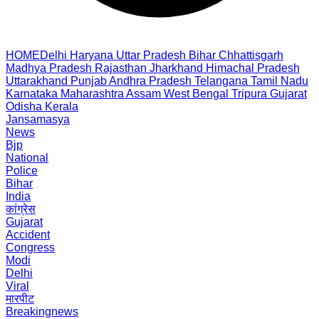
HOME
Delhi
Haryana
Uttar Pradesh
Bihar
Chhattisgarh
Madhya Pradesh
Rajasthan
Jharkhand
Himachal Pradesh
Uttarakhand
Punjab
Andhra Pradesh
Telangana
Tamil Nadu
Karnataka
Maharashtra
Assam
West Bengal
Tripura
Gujarat
Odisha
Kerala
Jansamasya
News
Bjp
National
Police
Bihar
India
कांग्रेस
Gujarat
Accident
Congress
Modi
Delhi
Viral
मारपीट
Breakingnews