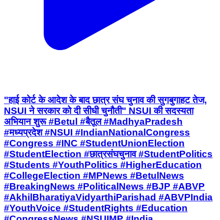
"हाई कोर्ट के आदेश के बाद छात्र संघ चुनाव की सुगबुगाहट तेज,
NSUI ने सरकार को दी सीधी चुनौती" NSUI की सदस्यता
अभियान शुरू #Betul #बैतूल #MadhyaPradesh
#मध्यप्रदेश #NSUI #IndianNationalCongress
#Congress #INC #StudentUnionElection
#StudentElection #छात्रसंघचुनाव #StudentPolitics
#Students #YouthPolitics #HigherEducation
#CollegeElection #MPNews #BetulNews
#BreakingNews #PoliticalNews #BJP #ABVP
#AkhilBharatiyaVidyarthiParishad #ABVPIndia
#YouthVoice #StudentRights #Education
#CongressNews #NSUIMP #India