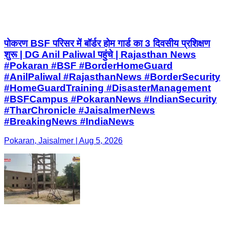
पोकरण BSF परिसर में बॉर्डर होम गार्ड का 3 दिवसीय प्रशिक्षण
शुरू | DG Anil Paliwal पहुंचे | Rajasthan News
#Pokaran #BSF #BorderHomeGuard
#AnilPaliwal #RajasthanNews #BorderSecurity
#HomeGuardTraining #DisasterManagement
#BSFCampus #PokaranNews #IndianSecurity
#TharChronicle #JaisalmerNews
#BreakingNews #IndiaNews
Pokaran, Jaisalmer | Aug 5, 2026