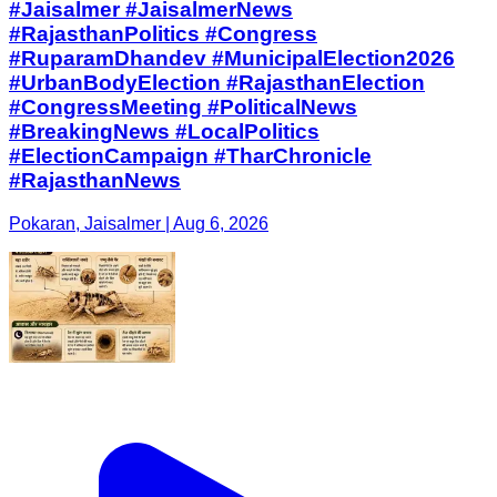
#Jaisalmer #JaisalmerNews
#RajasthanPolitics #Congress
#RuparamDhandev #MunicipalElection2026
#UrbanBodyElection #RajasthanElection
#CongressMeeting #PoliticalNews
#BreakingNews #LocalPolitics
#ElectionCampaign #TharChronicle
#RajasthanNews
Pokaran, Jaisalmer | Aug 6, 2026