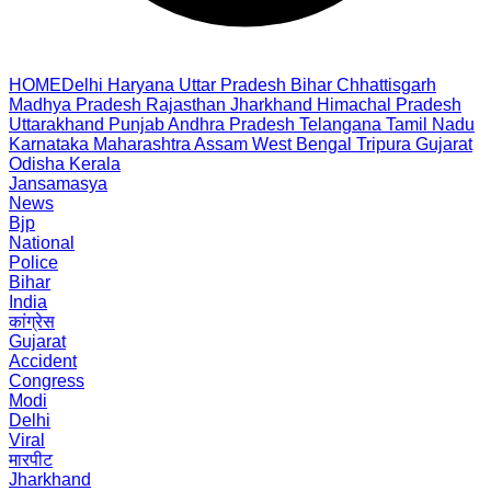
HOME
Delhi
Haryana
Uttar Pradesh
Bihar
Chhattisgarh
Madhya Pradesh
Rajasthan
Jharkhand
Himachal Pradesh
Uttarakhand
Punjab
Andhra Pradesh
Telangana
Tamil Nadu
Karnataka
Maharashtra
Assam
West Bengal
Tripura
Gujarat
Odisha
Kerala
Jansamasya
News
Bjp
National
Police
Bihar
India
कांग्रेस
Gujarat
Accident
Congress
Modi
Delhi
Viral
मारपीट
Jharkhand