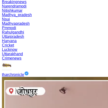
Breakingnews
Narendramodi
Nitishkumar
Madhya_pradesh
Nsui
Madhyapradesh
Pmmodi
Rahulgandhi
Uttarpradesh
Haryana
Cricket
Lucknow
Uttarakhand
Crimenews
tharchronicle