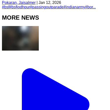
Pokaran, Jaisalmer
|
Jan 12, 2026
#
bsf
#
bsfjodhpur
#
passingoutparade
#
indianarmy
#
bor...
MORE NEWS