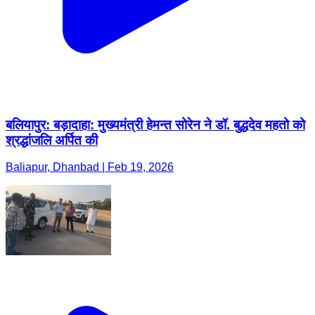
बलियापुर: बड़ादाहा: मुख्यमंत्री हेमन्त सोरेन ने डॉ. बुद्धदेव महतो को
श्रद्धांजलि अर्पित की
Baliapur, Dhanbad | Feb 19, 2026