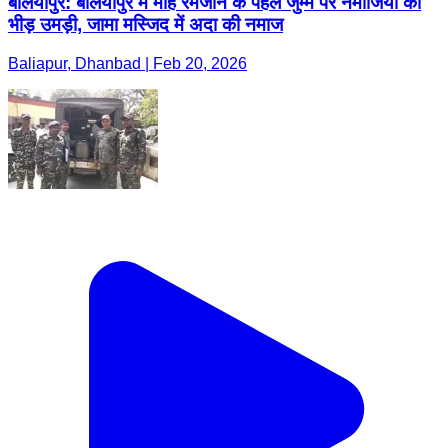
बलियापुर: बलियापुर में माहे रमजान के पहले जुम्मे पर नमाजियों की
भीड़ उमड़ी, जामा मस्जिद में अदा की नमाज
Baliapur, Dhanbad | Feb 20, 2026