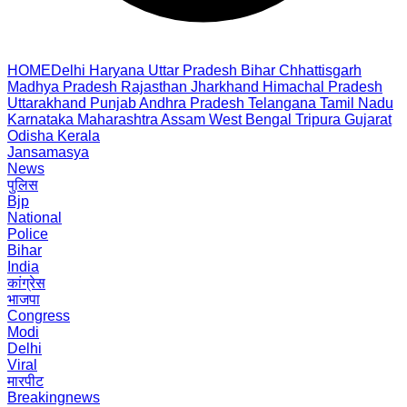
HOME
Delhi
Haryana
Uttar Pradesh
Bihar
Chhattisgarh
Madhya Pradesh
Rajasthan
Jharkhand
Himachal Pradesh
Uttarakhand
Punjab
Andhra Pradesh
Telangana
Tamil Nadu
Karnataka
Maharashtra
Assam
West Bengal
Tripura
Gujarat
Odisha
Kerala
Jansamasya
News
पुलिस
Bjp
National
Police
Bihar
India
कांग्रेस
भाजपा
Congress
Modi
Delhi
Viral
मारपीट
Breakingnews