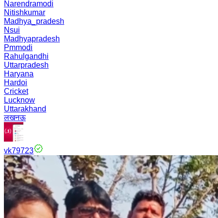
Narendramodi
Nitishkumar
Madhya_pradesh
Nsui
Madhyapradesh
Pmmodi
Rahulgandhi
Uttarpradesh
Haryana
Hardoi
Cricket
Lucknow
Uttarakhand
लखनऊ
vk79723