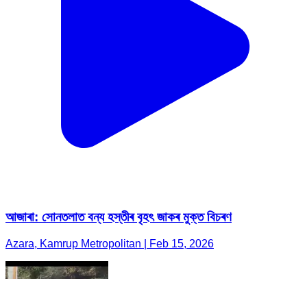
আজাৰা: সোনতলাত বন্য হস্তীৰ বৃহৎ জাকৰ মুক্ত বিচৰণ
Azara, Kamrup Metropolitan | Feb 15, 2026