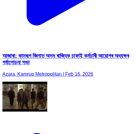
আজাৰা: কামৰূপ জিলাত অসম ৰাজ্যিক চাফাই কৰ্মচাৰী আয়োগৰ অধ্যক্ষৰ
পৰ্যালোচনা সভা
Azara, Kamrup Metropolitan | Feb 16, 2026