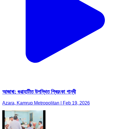
আজাৰা: গুৱাহাটীত উপস্থিত প্ৰিয়ংকা গান্ধী
Azara, Kamrup Metropolitan | Feb 19, 2026