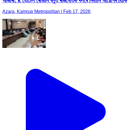
আজাৰা: k হোটেল ৰেডিচন ব্লুত ৰাজনৈতিক দলৰে নিৰ্বাচন আয়োগৰ বৈঠক
Azara, Kamrup Metropolitan | Feb 17, 2026