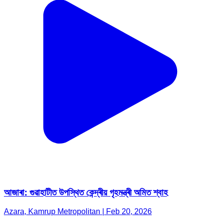
আজাৰা: গুৱাহাটীত উপস্থিত কেন্দ্ৰীয় গৃহমন্ত্ৰী অমিত শ্বাহ
Azara, Kamrup Metropolitan | Feb 20, 2026