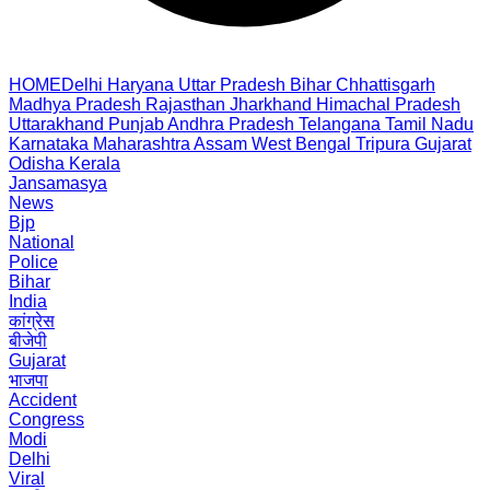
HOME
Delhi
Haryana
Uttar Pradesh
Bihar
Chhattisgarh
Madhya Pradesh
Rajasthan
Jharkhand
Himachal Pradesh
Uttarakhand
Punjab
Andhra Pradesh
Telangana
Tamil Nadu
Karnataka
Maharashtra
Assam
West Bengal
Tripura
Gujarat
Odisha
Kerala
Jansamasya
News
Bjp
National
Police
Bihar
India
कांग्रेस
बीजेपी
Gujarat
भाजपा
Accident
Congress
Modi
Delhi
Viral