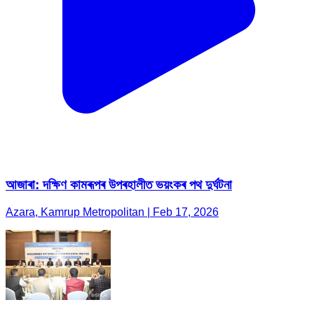
আজাৰা: দক্ষিণ কামৰূপৰ উপৰহালীত ভয়ংকৰ পথ দুৰ্ঘটনা
Azara, Kamrup Metropolitan | Feb 17, 2026