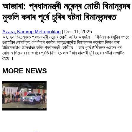
আজাৰা: প্ৰধানমন্ত্ৰী নৰেন্দ্ৰ মোডী বিমানবন্দৰ
মুকলি কৰাৰ পূৰ্বে চুৰিৰ ঘটনা বিমানবন্দৰত
Azara, Kamrup Metropolitan
|
Dec 11, 2025
অহা ২০ ডিচেম্বৰত প্ৰধানমন্ত্ৰী নৰেন্দ্ৰ মোডী আহিব অসমলৈ । বিভিন্ন কাৰ্যসূচীৰ লগতে
গুৱাহাটীৰ লোকপ্ৰিয় গোপীনাথ বৰদলৈ আন্তঃৰাষ্ট্ৰীয় বিমানবন্দৰৰ নতুনকৈ নিৰ্মাণ কৰা
টাৰ্মিনেলটোও উদ্ধোধন কৰিব প্ৰধানমন্ত্ৰী মোডীয়ে । তাৰ পূৰ্বে টাৰ্মিনেলৰ গুডামৰ পৰা
যোৱা ৭ ডিচেম্বৰ দেওবাৰে পুৱতি নিশা ২১ লাখ টকাৰ সামগ্ৰী চুৰি হোৱাৰ ঘটনা সংঘটিত
হৈছে ।
MORE NEWS