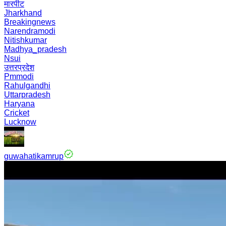
मारपीट
Jharkhand
Breakingnews
Narendramodi
Nitishkumar
Madhya_pradesh
Nsui
उत्तरप्रदेश
Pmmodi
Rahulgandhi
Uttarpradesh
Haryana
Cricket
Lucknow
guwahatikamrup