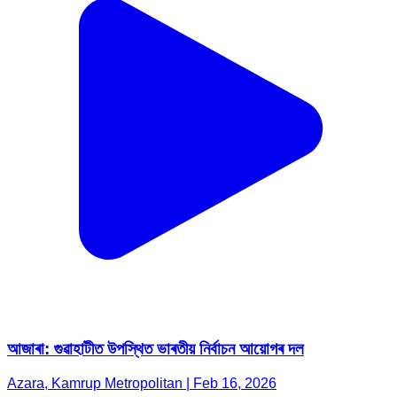
আজাৰা: গুৱাহাটীত উপস্থিত ভাৰতীয় নিৰ্বাচন আয়োগৰ দল
Azara, Kamrup Metropolitan | Feb 16, 2026