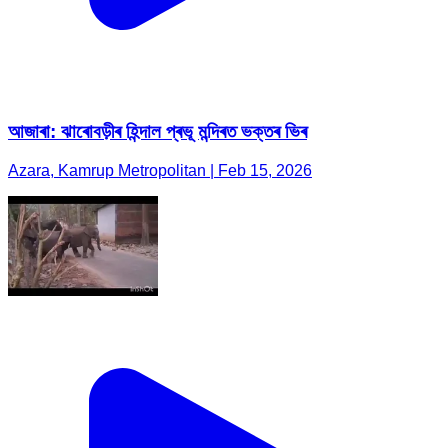
আজাৰা: ঝাৰোবড়ীৰ হিন্দাল প্ৰভূ মন্দিৰত ভক্তৰ ভিৰ
Azara, Kamrup Metropolitan | Feb 15, 2026