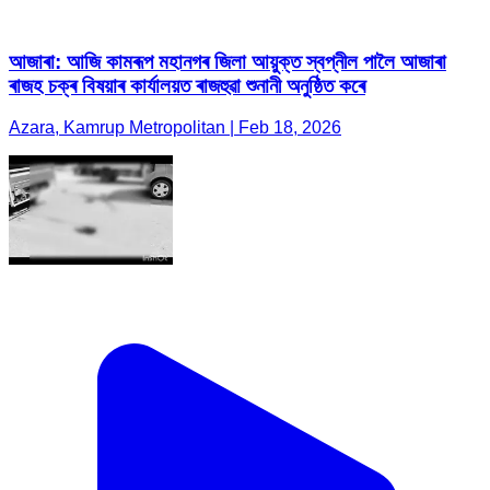
আজাৰা: আজি কামৰূপ মহানগৰ জিলা আয়ুক্ত স্বপ্নীল পালৈ আজাৰা
ৰাজহ চক্ৰ বিষয়াৰ কাৰ্যালয়ত ৰাজহুৱা শুনানী অনুষ্ঠিত কৰে
Azara, Kamrup Metropolitan | Feb 18, 2026