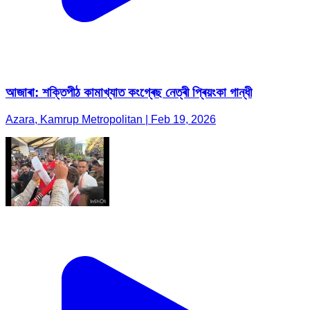
আজাৰা: শক্তিপীঠ কামাখ্যাত কংগ্ৰেছ নেত্ৰী প্ৰিয়ংকা গান্ধী
Azara, Kamrup Metropolitan | Feb 19, 2026