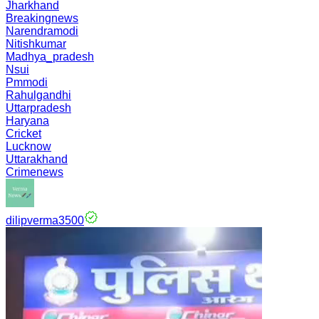
Jharkhand
Breakingnews
Narendramodi
Nitishkumar
Madhya_pradesh
Nsui
Pmmodi
Rahulgandhi
Uttarpradesh
Haryana
Cricket
Lucknow
Uttarakhand
Crimenews
dilipverma3500