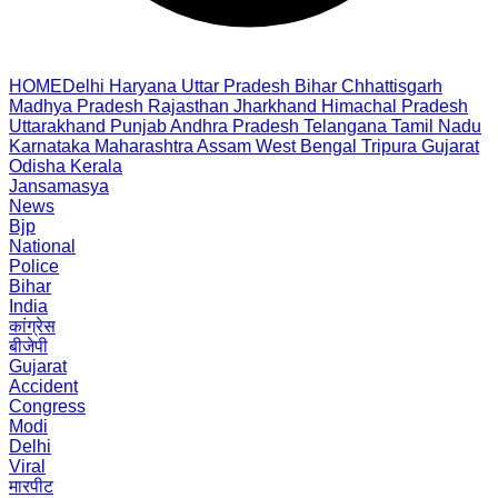
HOME
Delhi
Haryana
Uttar Pradesh
Bihar
Chhattisgarh
Madhya Pradesh
Rajasthan
Jharkhand
Himachal Pradesh
Uttarakhand
Punjab
Andhra Pradesh
Telangana
Tamil Nadu
Karnataka
Maharashtra
Assam
West Bengal
Tripura
Gujarat
Odisha
Kerala
Jansamasya
News
Bjp
National
Police
Bihar
India
कांग्रेस
बीजेपी
Gujarat
Accident
Congress
Modi
Delhi
Viral
मारपीट