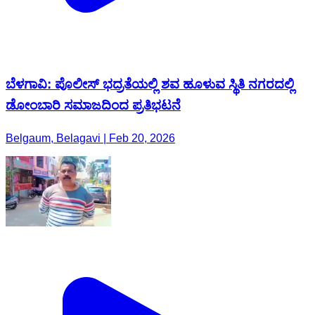
ಬೆಳಗಾವಿ: ಪೊಲೀಸ್ ಭದ್ರತೆಯಲ್ಲಿ ಶವ ಹೂಳುವ ಸ್ಥಿತಿ ನಗರದಲ್ಲಿ
ಡೋಂಬಾರಿ ಸಮಾಜದಿಂದ ಪ್ರತಿಭಟನೆ
Belgaum, Belagavi | Feb 20, 2026