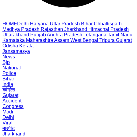
HOME
Delhi
Haryana
Uttar Pradesh
Bihar
Chhattisgarh
Madhya Pradesh
Rajasthan
Jharkhand
Himachal Pradesh
Uttarakhand
Punjab
Andhra Pradesh
Telangana
Tamil Nadu
Karnataka
Maharashtra
Assam
West Bengal
Tripura
Gujarat
Odisha
Kerala
Jansamasya
News
Bjp
National
Police
Bihar
India
कांग्रेस
Gujarat
Accident
Congress
Modi
Delhi
Viral
मारपीट
Jharkhand