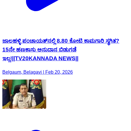
ಜಾಲಹಳ್ಳಿ ಪಂಚಾಯತ್‌ನಲ್ಲಿ 8.80 ಕೋಟಿ ಕಾಮಗಾರಿ ಸ್ಥಗಿತ?
15ನೇ ಹಣಕಾಸು ಅನುದಾನ ಬಿಡುಗಡೆ
ಇಲ್ಲ!||TV20KANNADA NEWS||
Belgaum, Belagavi | Feb 20, 2026