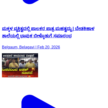
ಮಕ್ಕಳ ವ್ಯಕ್ತಿತ್ವದಲ್ಲಿ ಪಾಲಕರ ಪಾತ್ರ ಮಹತ್ವದ್ದು | ಬೇಡಕಿಹಾಳ
ಶಾಲೆಯಲ್ಲಿ ಭಾವುಕ ಬೀಳ್ಕೊಡುಗೆ ಸಮಾರಂಭ
Belgaum, Belagavi | Feb 20, 2026