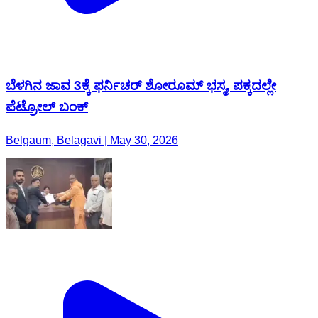
ಬೆಳಗಿನ ಜಾವ 3ಕ್ಕೆ ಫರ್ನಿಚರ್ ಶೋರೂಮ್ ಭಸ್ಮ, ಪಕ್ಕದಲ್ಲೇ
ಪೆಟ್ರೋಲ್ ಬಂಕ್
Belgaum, Belagavi | May 30, 2026