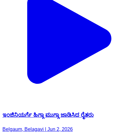
ಇಂಜಿನಿಯರ್ಗೆ ಹಿಗ್ಗಾ ಮುಗ್ಗಾ ಜಾಡಿಸಿದ ರೈತರು
Belgaum, Belagavi | Jun 2, 2026