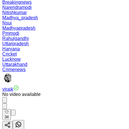
Breakingnews
Narendramodi
Nitishkumar
Madhya_pradesh
Nsui
Madhyapradesh
Pmmodi
Rahulgandhi
Uttarpradesh
Haryana
Cricket
Lucknow
Uttarakhand
Crimenews
virajk
No video available
34