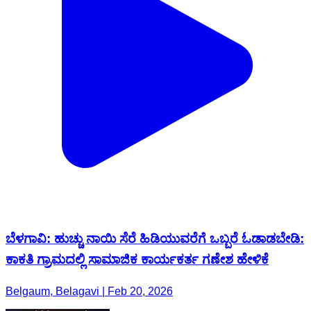
ಬೆಳಗಾವಿ: ಹುಚ್ಚು ನಾಯಿ ಸೆರೆ ಹಿಡಿಯುವರೆಗೆ ಒಬ್ಬರೆ ಓಡಾಡಬೇಡಿ:
ಕಾಕತಿ ಗ್ರಾಮದಲ್ಲಿ ಸಾಮಾಜಿಕ ಕಾರ್ಯಕರ್ತ ಗಣೇಶ ಹೇಳಿಕೆ
Belgaum, Belagavi | Feb 20, 2026