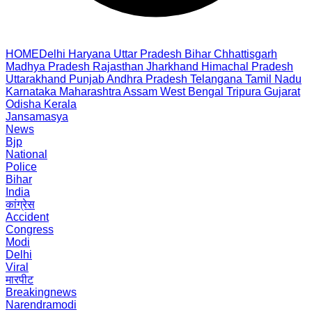
HOME
Delhi
Haryana
Uttar Pradesh
Bihar
Chhattisgarh
Madhya Pradesh
Rajasthan
Jharkhand
Himachal Pradesh
Uttarakhand
Punjab
Andhra Pradesh
Telangana
Tamil Nadu
Karnataka
Maharashtra
Assam
West Bengal
Tripura
Gujarat
Odisha
Kerala
Jansamasya
News
Bjp
National
Police
Bihar
India
कांग्रेस
Accident
Congress
Modi
Delhi
Viral
मारपीट
Breakingnews
Narendramodi