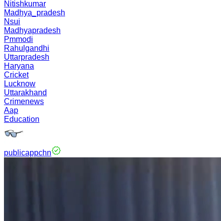
Nitishkumar
Madhya_pradesh
Nsui
Madhyapradesh
Pmmodi
Rahulgandhi
Uttarpradesh
Haryana
Cricket
Lucknow
Uttarakhand
Crimenews
Aap
Education
publicappchn