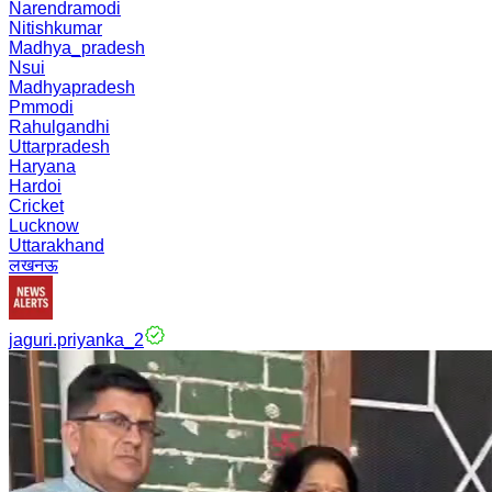
Narendramodi
Nitishkumar
Madhya_pradesh
Nsui
Madhyapradesh
Pmmodi
Rahulgandhi
Uttarpradesh
Haryana
Hardoi
Cricket
Lucknow
Uttarakhand
लखनऊ
jaguri.priyanka_2