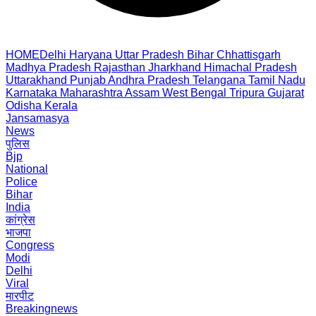
HOME
Delhi
Haryana
Uttar Pradesh
Bihar
Chhattisgarh
Madhya Pradesh
Rajasthan
Jharkhand
Himachal Pradesh
Uttarakhand
Punjab
Andhra Pradesh
Telangana
Tamil Nadu
Karnataka
Maharashtra
Assam
West Bengal
Tripura
Gujarat
Odisha
Kerala
Jansamasya
News
पुलिस
Bjp
National
Police
Bihar
India
कांग्रेस
भाजपा
Congress
Modi
Delhi
Viral
मारपीट
Breakingnews