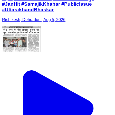
#JanHit #SamajikKhabar #PublicIssue
#UttarakhandBhaskar
Rishikesh, Dehradun | Aug 5, 2026