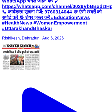
WhatsApp चैनल जॉइन करें 🔗
https://whatsapp.com/channel/0029VbBBxdzI
📞 कार्यक्रम सूचना भेजें: 9760314044 💬 ऐसी खबरों को
सपोर्ट करें 🔁 शेयर ज़रूर करें #EducationNews
#HealthNews #WomenEmpowerment
#UttarakhandBhaskar
Rishikesh, Dehradun | Aug 6, 2026