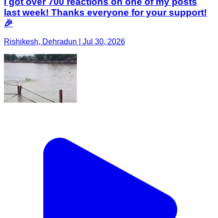
I got over 700 reactions on one of my posts
last week! Thanks everyone for your support!
🎉
Rishikesh, Dehradun | Jul 30, 2026