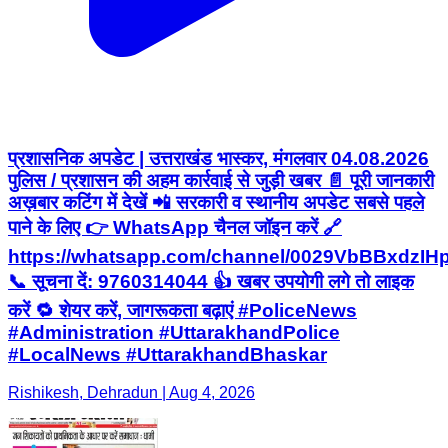
प्रशासनिक अपडेट | उत्तराखंड भास्कर, मंगलवार 04.08.2026
पुलिस / प्रशासन की अहम कार्रवाई से जुड़ी खबर 📄 पूरी जानकारी
अख़बार कटिंग में देखें 📲 सरकारी व स्थानीय अपडेट सबसे पहले
पाने के लिए 👉 WhatsApp चैनल जॉइन करें 🔗
https://whatsapp.com/channel/0029VbBBxdzI
📞 सूचना दें: 9760314044 👍 खबर उपयोगी लगे तो लाइक
करें 🔁 शेयर करें, जागरूकता बढ़ाएं #PoliceNews
#Administration #UttarakhandPolice
#LocalNews #UttarakhandBhaskar
Rishikesh, Dehradun | Aug 4, 2026