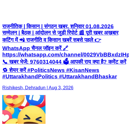
राजनीतिक | किसान | संगठन खबर, शनिवार 01.08.2026
सम्मेलन | बैठक | आंदोलन से जुड़ी रिपोर्ट 📰 पूरी खबर अख़बार
कटिंग में 📲 राजनीति व किसान खबरें सबसे पहले 👉
WhatsApp चैनल जॉइन करें 🔗
https://whatsapp.com/channel/0029VbBBxdzI
📞 खबर भेजें: 9760314044 🗳️ आपकी राय क्या है? कमेंट करें
🔁 शेयर करें #PoliticsNews #KisanNews
#UttarakhandPolitics #UttarakhandBhaskar
Rishikesh, Dehradun | Aug 3, 2026