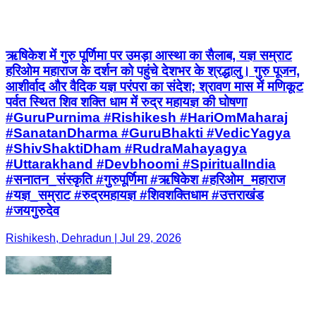
ऋषिकेश में गुरु पूर्णिमा पर उमड़ा आस्था का सैलाब, यज्ञ सम्राट
हरिओम महाराज के दर्शन को पहुंचे देशभर के श्रद्धालु। गुरु पूजन,
आशीर्वाद और वैदिक यज्ञ परंपरा का संदेश; श्रावण मास में मणिकूट
पर्वत स्थित शिव शक्ति धाम में रुद्र महायज्ञ की घोषणा
#GuruPurnima #Rishikesh #HariOmMaharaj
#SanatanDharma #GuruBhakti #VedicYagya
#ShivShaktiDham #RudraMahayagya
#Uttarakhand #Devbhoomi #SpiritualIndia
#सनातन_संस्कृति #गुरुपूर्णिमा #ऋषिकेश #हरिओम_महाराज
#यज्ञ_सम्राट #रुद्रमहायज्ञ #शिवशक्तिधाम #उत्तराखंड
#जयगुरुदेव
Rishikesh, Dehradun | Jul 29, 2026