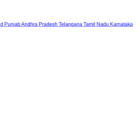
nd
Punjab
Andhra Pradesh
Telangana
Tamil Nadu
Karnataka