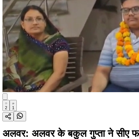
2
1
अलवर: अलवर के बकुल गुप्ता ने सीए फा