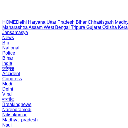
HOME
Delhi
Haryana
Uttar Pradesh
Bihar
Chhattisgarh
Madhy
Maharashtra
Assam
West Bengal
Tripura
Gujarat
Odisha
Kera
Jansamasya
News
Bjp
National
Police
Bihar
India
कांग्रेस
Accident
Congress
Modi
Delhi
Viral
मारपीट
Breakingnews
Narendramodi
Nitishkumar
Madhya_pradesh
Nsui