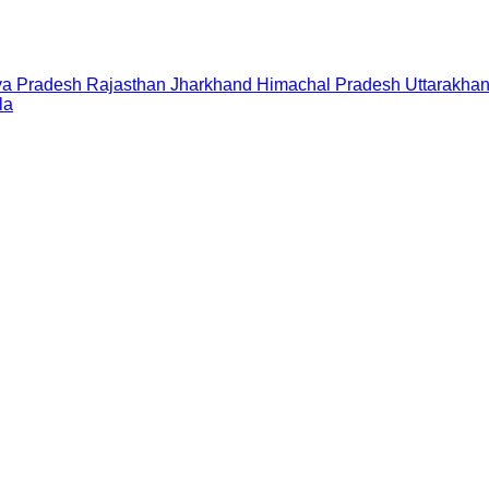
a Pradesh
Rajasthan
Jharkhand
Himachal Pradesh
Uttarakha
la