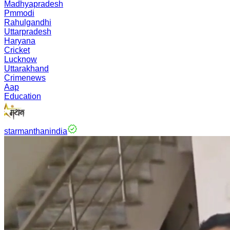
Madhyapradesh
Pmmodi
Rahulgandhi
Uttarpradesh
Haryana
Cricket
Lucknow
Uttarakhand
Crimenews
Aap
Education
starmanthanindia