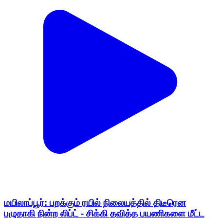
மயிலாப்பூர்: பறக்கும் ரயில் நிலையத்தில் திடீரென
பழுதாகி நின்ற லிப்ட் - சிக்கி தவித்த பயணிகளை மீட்ட