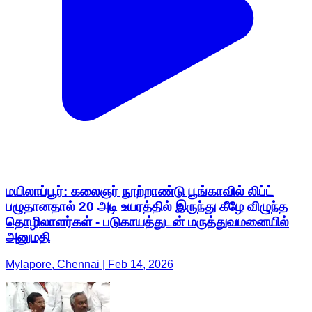
மயிலாப்பூர்: கலைஞர் நூற்றாண்டு பூங்காவில் லிப்ட்
பழுதானதால் 20 அடி உயரத்தில் இருந்து கீழே விழுந்த
தொழிலாளர்கள் - படுகாயத்துடன் மருத்துவமனையில்
அனுமதி
Mylapore, Chennai | Feb 14, 2026