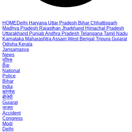
HOME
Delhi
Haryana
Uttar Pradesh
Bihar
Chhattisgarh
Madhya Pradesh
Rajasthan
Jharkhand
Himachal Pradesh
Uttarakhand
Punjab
Andhra Pradesh
Telangana
Tamil Nadu
Karnataka
Maharashtra
Assam
West Bengal
Tripura
Gujarat
Odisha
Kerala
Jansamasya
News
पुलिस
Bjp
National
Police
Bihar
India
कांग्रेस
बीजेपी
Gujarat
भाजपा
Accident
Congress
Modi
Delhi