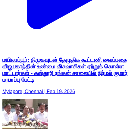
மயிலாப்பூர்: திமுகவுடன் தேமுதிக கூட்டணி வைப்பதை
விஜயகாந்தின் உண்மை விசுவாசிகள் ஏற்றுக் கொள்ள
மாட்டார்கள் - கஸ்தூரி ரங்கன் சாலையில் நிர்மல் குமார்
பரபரப்பு பேட்டி
Mylapore, Chennai | Feb 19, 2026