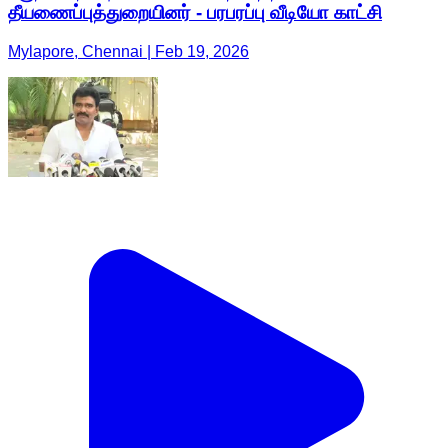
தீயணைப்புத்துறையினர் - பரபரப்பு வீடியோ காட்சி
Mylapore, Chennai | Feb 19, 2026