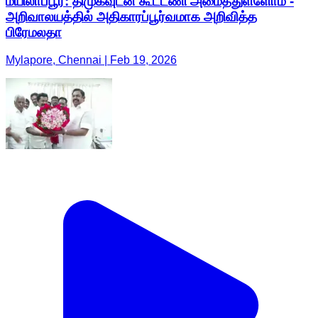
மயிலாப்பூர்: திமுகவுடன் கூட்டணி அமைத்துள்ளோம் -
அறிவாலயத்தில் அதிகாரப்பூர்வமாக அறிவித்த
பிரேமலதா
Mylapore, Chennai | Feb 19, 2026