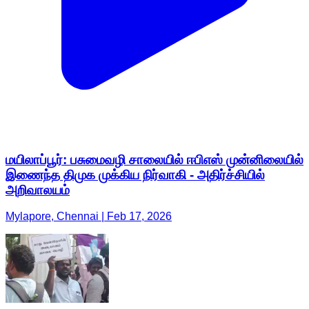
மயிலாப்பூர்: பசுமைவழி சாலையில் ஈபிஎஸ் முன்னிலையில்
இணைந்த திமுக முக்கிய நிர்வாகி - அதிர்ச்சியில்
அறிவாலயம்
Mylapore, Chennai | Feb 17, 2026