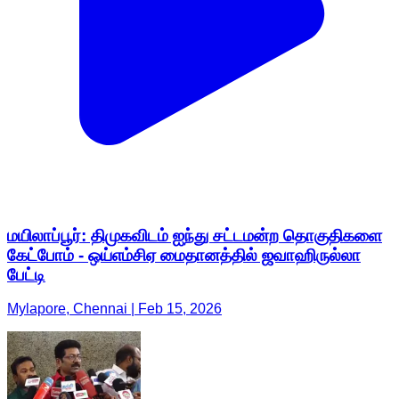
மயிலாப்பூர்: திமுகவிடம் ஐந்து சட்டமன்ற தொகுதிகளை
கேட்போம் - ஒய்எம்சிஏ மைதானத்தில் ஜவாஹிருல்லா
பேட்டி
Mylapore, Chennai | Feb 15, 2026