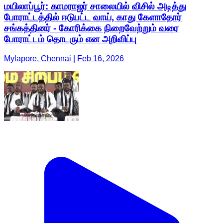
மயிலாப்பூர்: காமராஜர் சாலையில் விசில் அடித்து
போராட்டத்தில் ஈடுபட்ட வாய், காது கேளாதோர்
சங்கத்தினர் - கோரிக்கை நிறைவேற்றும் வரை
போராட்டம் தொடரும் என அறிவிப்பு
Mylapore, Chennai | Feb 16, 2026