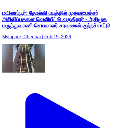
மயிலாப்பூர்: தோல்வி பயத்தில் முதலமைச்சர்
அறிவிப்புகளை வெளியிட்டு வருகிறார் - அதிமுக
மருத்துவரணி செயலாளர் சரவணன் குற்றச்சாட்டு
Mylapore, Chennai | Feb 15, 2026