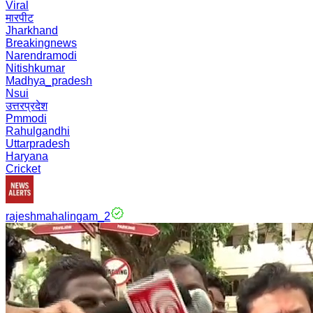
Viral
मारपीट
Jharkhand
Breakingnews
Narendramodi
Nitishkumar
Madhya_pradesh
Nsui
उत्तरप्रदेश
Pmmodi
Rahulgandhi
Uttarpradesh
Haryana
Cricket
rajeshmahalingam_2