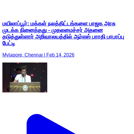
மயிலாப்பூர்: மக்கள் நலத்திட்டங்களை பாஜக அரசு
முடக்க நினைத்தது - முதலமைச்சர் அதனை
தடுத்துள்ளார் அறிவாலயத்தில் ஆர்எஸ் பாரதி பரபரப்பு
பேட்டி
Mylapore, Chennai | Feb 14, 2026