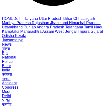
HOME
Delhi
Haryana
Uttar Pradesh
Bihar
Chhattisgarh
Madhya Pradesh
Rajasthan
Jharkhand
Himachal Pradesh
Uttarakhand
Punjab
Andhra Pradesh
Telangana
Tamil Nadu
Karnataka
Maharashtra
Assam
West Bengal
Tripura
Gujarat
Odisha
Kerala
Jansamasya
News
पुलिस
Bjp
National
Police
Bihar
India
कांग्रेस
भाजपा
Accident
Congress
Modi
Delhi
Viral
मारपीट