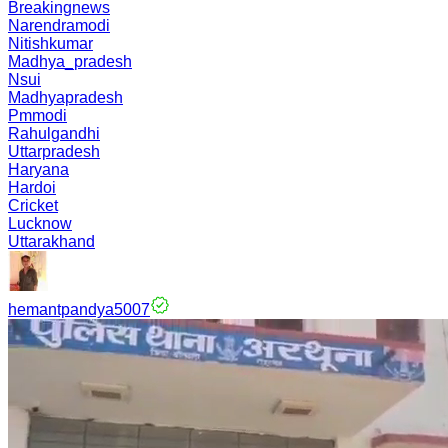
Breakingnews
Narendramodi
Nitishkumar
Madhya_pradesh
Nsui
Madhyapradesh
Pmmodi
Rahulgandhi
Uttarpradesh
Haryana
Hardoi
Cricket
Lucknow
Uttarakhand
hemantpandya5007