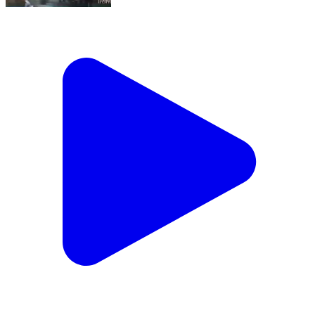
अरथूना: राजस्थान सरकार के जारी बजट में अरथूना मंडल क्षेत्र के
आंजना से गलियाकोट तक मिली सड़क की सौगात, जताई खुशी और
की आतिशबाजी
Artuna, Banswara | Feb 11, 2026