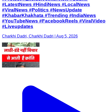
#LatestNews #HindiNews #LocalNews
#ViralNews #Politics #NewsUpdate
#KhabarKhakhata #Trending #IndiaNews
#YouTubeNews #FacebookReels #ViralVideo
#Liveupdates
Charkhi Dadri, Charkhi Dadri | Aug 5, 2026