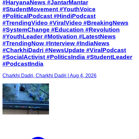
#HaryanaNews #JantarMantar
#StudentMovement #YouthVoice
#PoliticalPodcast #HindiPodcast
#TrendingVideo #ViralVideo #BreakingNews
#SystemChange #Education #Revolution
#YouthLeader #Motivation #LatestNews
#TrendingNow #Interview #IndiaNews
#CharkhiDadri #NewsUpdate #ViralPodcast
#SocialActivist #PoliticsIndia #StudentLeader
#PodcastIndia
Charkhi Dadri, Charkhi Dadri | Aug 4, 2026