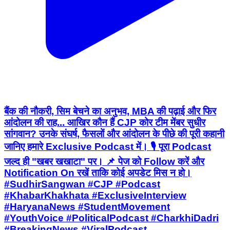
बैंक की नौकरी, सिम बेचने का अनुभव, MBA की पढ़ाई और फिर
आंदोलन की राह... आखिर कौन हैं CJP कोर टीम मेंबर सुधीर
सांगवान? उनके संघर्ष, फैसलों और आंदोलन के पीछे की पूरी कहानी
जानिए हमारे Exclusive Podcast में। 🎙️ पूरा Podcast
जल्द ही "खबर खखाटा" पर। 📌 पेज को Follow करें और
Notification On रखें ताकि कोई अपडेट मिस न हो।
#SudhirSangwan #CJP #Podcast
#KhabarKhakhata #ExclusiveInterview
#HaryanaNews #StudentMovement
#YouthVoice #PoliticalPodcast #CharkhiDadri
#BreakingNews #ViralPodcast