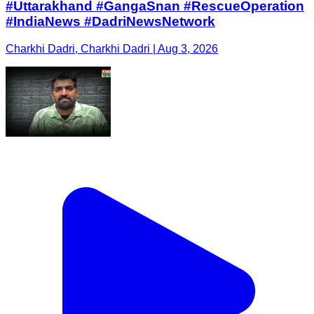
#Uttarakhand #GangaSnan #RescueOperation
#IndiaNews #DadriNewsNetwork
Charkhi Dadri, Charkhi Dadri | Aug 3, 2026