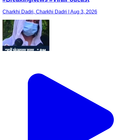
Charkhi Dadri, Charkhi Dadri | Aug 3, 2026