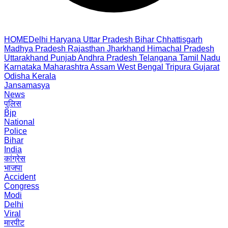
HOME
Delhi
Haryana
Uttar Pradesh
Bihar
Chhattisgarh
Madhya Pradesh
Rajasthan
Jharkhand
Himachal Pradesh
Uttarakhand
Punjab
Andhra Pradesh
Telangana
Tamil Nadu
Karnataka
Maharashtra
Assam
West Bengal
Tripura
Gujarat
Odisha
Kerala
Jansamasya
News
पुलिस
Bjp
National
Police
Bihar
India
कांग्रेस
भाजपा
Accident
Congress
Modi
Delhi
Viral
मारपीट