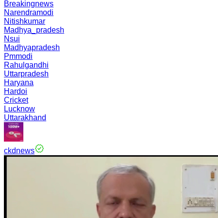
Breakingnews
Narendramodi
Nitishkumar
Madhya_pradesh
Nsui
Madhyapradesh
Pmmodi
Rahulgandhi
Uttarpradesh
Haryana
Hardoi
Cricket
Lucknow
Uttarakhand
ckdnews