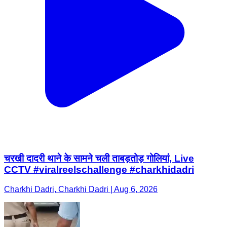
चरखी दादरी थाने के सामने चली ताबड़तोड़ गोलियां, Live
CCTV #viralreelschallenge #charkhidadri
Charkhi Dadri, Charkhi Dadri | Aug 6, 2026