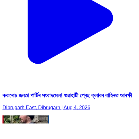
ককৰোচ জনতা পাৰ্টিৰ সংবাদমেল! গুৱাহাটী প্ৰেছ ক্লাবৰ বাহিৰত আৰক্ষী
Dibrugarh East, Dibrugarh | Aug 4, 2026