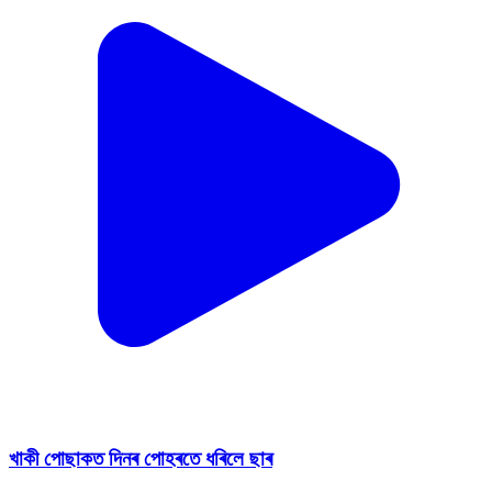
খাকী পোছাকত দিনৰ পোহৰতে ধৰিলে ছাৰ