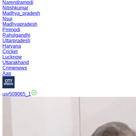
Narendramodi
Nitishkumar
Madhya_pradesh
Nsui
Madhyapradesh
Pmmodi
Rahulgandhi
Uttarpradesh
Haryana
Cricket
Lucknow
Uttarakhand
Crimenews
Aap
usr509065_1