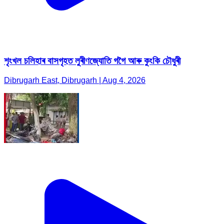
শৃংখল চলিহাৰ বাসগৃহত লুৰীণজ্যোতি গগৈ আৰু কুংকি চৌধুৰী
Dibrugarh East, Dibrugarh | Aug 4, 2026