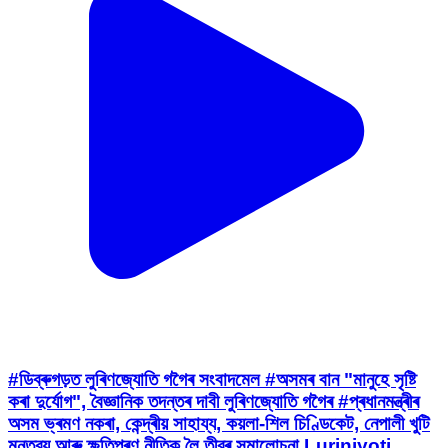
#ডিব্ৰুগড়ত লুৰিণজ্যোতি গগৈৰ সংবাদমেল #অসমৰ বান "মানুহে সৃষ্টি
কৰা দুৰ্যোগ", বৈজ্ঞানিক তদন্তৰ দাবী লুৰিণজ্যোতি গগৈৰ #প্ৰধানমন্ত্ৰীৰ
অসম ভ্ৰমণ নকৰা, কেন্দ্ৰীয় সাহায্য, কয়লা-শিল চিণ্ডিকেট, নেপালী খুটি
মন্তব্য আৰু ক্ষতিপূৰণ নীতিক লৈ তীব্ৰ সমালোচনা Lurinjyoti