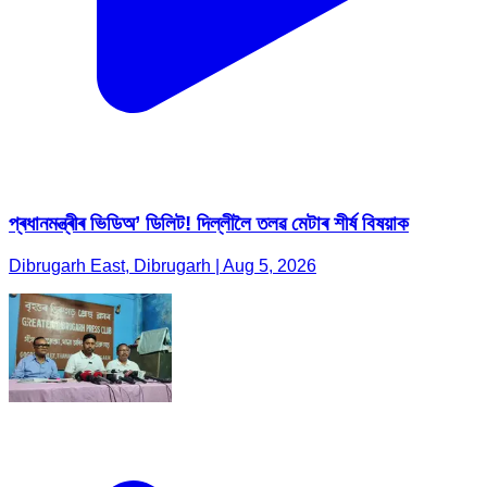
প্ৰধানমন্ত্ৰীৰ ভিডিঅ’ ডিলিট! দিল্লীলৈ তলৱ মেটাৰ শীৰ্ষ বিষয়াক
Dibrugarh East, Dibrugarh | Aug 5, 2026