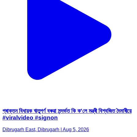
প্ৰাক্তন বিধায়ক ঋতুপৰ্ণ বৰুৱা সন্দৰ্ভত কি ক'লে মন্ত্ৰী বিশ্বজিত দৈমাৰীয়ে
#viralvideo #signon
Dibrugarh East, Dibrugarh | Aug 5, 2026