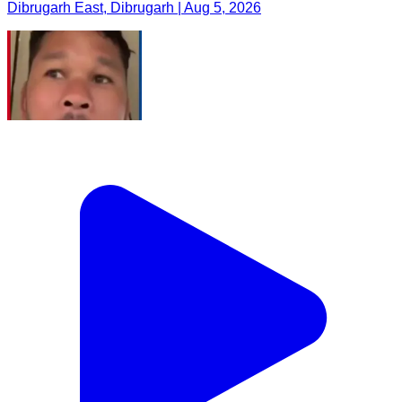
Dibrugarh East, Dibrugarh | Aug 5, 2026