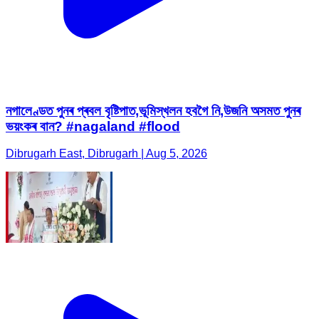
নগালেণ্ডত পুনৰ প্ৰবল বৃষ্টিপাত,ভূমিস্খলন হবগৈ নি,উজনি অসমত পুনৰ
ভয়ংকৰ বান? #nagaland #flood
Dibrugarh East, Dibrugarh | Aug 5, 2026