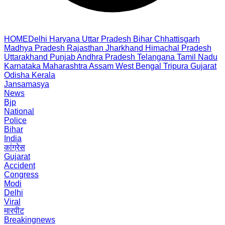
HOME
Delhi
Haryana
Uttar Pradesh
Bihar
Chhattisgarh
Madhya Pradesh
Rajasthan
Jharkhand
Himachal Pradesh
Uttarakhand
Punjab
Andhra Pradesh
Telangana
Tamil Nadu
Karnataka
Maharashtra
Assam
West Bengal
Tripura
Gujarat
Odisha
Kerala
Jansamasya
News
Bjp
National
Police
Bihar
India
कांग्रेस
Gujarat
Accident
Congress
Modi
Delhi
Viral
मारपीट
Breakingnews