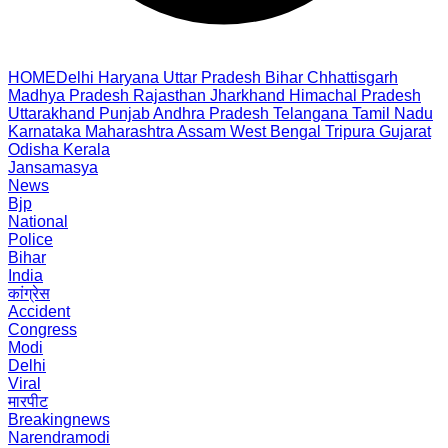
HOME
Delhi
Haryana
Uttar Pradesh
Bihar
Chhattisgarh
Madhya Pradesh
Rajasthan
Jharkhand
Himachal Pradesh
Uttarakhand
Punjab
Andhra Pradesh
Telangana
Tamil Nadu
Karnataka
Maharashtra
Assam
West Bengal
Tripura
Gujarat
Odisha
Kerala
Jansamasya
News
Bjp
National
Police
Bihar
India
कांग्रेस
Accident
Congress
Modi
Delhi
Viral
मारपीट
Breakingnews
Narendramodi