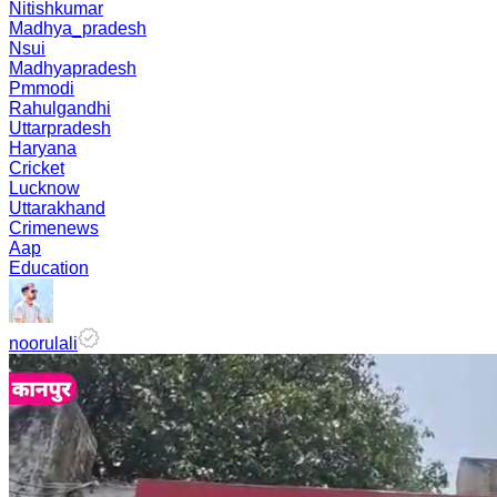
Nitishkumar
Madhya_pradesh
Nsui
Madhyapradesh
Pmmodi
Rahulgandhi
Uttarpradesh
Haryana
Cricket
Lucknow
Uttarakhand
Crimenews
Aap
Education
noorulali