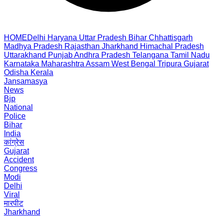
HOME
Delhi
Haryana
Uttar Pradesh
Bihar
Chhattisgarh
Madhya Pradesh
Rajasthan
Jharkhand
Himachal Pradesh
Uttarakhand
Punjab
Andhra Pradesh
Telangana
Tamil Nadu
Karnataka
Maharashtra
Assam
West Bengal
Tripura
Gujarat
Odisha
Kerala
Jansamasya
News
Bjp
National
Police
Bihar
India
कांग्रेस
Gujarat
Accident
Congress
Modi
Delhi
Viral
मारपीट
Jharkhand