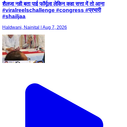
शैलजा नही बता पाई फॉर्मूला लेकिन कहा सत्ता में तो आना
#viralreelschallenge #congress #प्रभारी
#shailjaa
Haldwani, Nainital | Aug 7, 2026