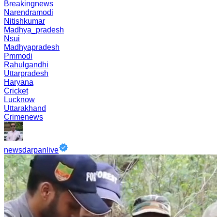
Breakingnews
Narendramodi
Nitishkumar
Madhya_pradesh
Nsui
Madhyapradesh
Pmmodi
Rahulgandhi
Uttarpradesh
Haryana
Cricket
Lucknow
Uttarakhand
Crimenews
newsdarpanlive