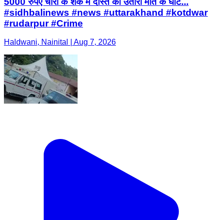
5000 रुपए चोरी के शक में दोस्त को उतारा मौत के घाट...
#sidhbalinews #news #uttarakhand #kotdwar
#rudarpur #Crime
Haldwani, Nainital | Aug 7, 2026