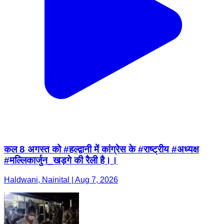
कल 8 अगस्त को #हल्द्वानी में कांग्रेस के #राष्ट्रीय #अध्यक्ष
#मल्लिकार्जुन_खड़गे की रैली है।।
Haldwani, Nainital | Aug 7, 2026