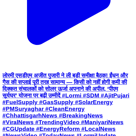
लोरमी एसडीएम अजीत पुजारी ने ली बड़ी समीक्षा बैठक! ईंधन और
गैस की सप्लाई पूरी तरह सामान्य — किसी को नहीं होगी कमी की
दिक्कत संचालकों को सोलर ऊर्जा अपनाने की अपील, ‘पीएम
सूर्यघर’ योजना पर बढ़ी उम्मीदें #Lormi #SDM #AjitPujari
#FuelSupply #GasSupply #SolarEnergy
#PMSuryaghar #CleanEnergy
#ChhattisgarhNews #BreakingNews
#ViralNews #TrendingVideo #ManiyariNews
#CGUpdate #EnergyReform #LocalNews
#NewsVideo #TodayNews #LormiUpdate