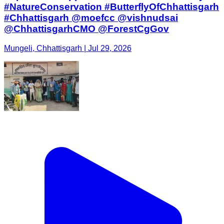
#NatureConservation #ButterflyOfChhattisgarh
#Chhattisgarh @moefcc @vishnudsai
@ChhattisgarhCMO @ForestCgGov
Mungeli, Chhattisgarh | Jul 29, 2026