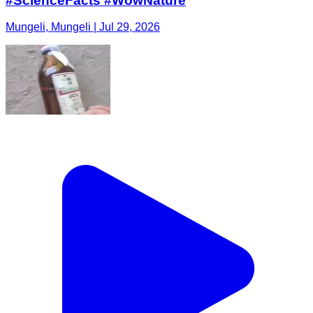
#ScienceFacts #WowNature
Mungeli, Mungeli | Jul 29, 2026