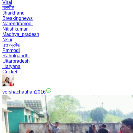
Viral
मारपीट
Jharkhand
Breakingnews
Narendramodi
Nitishkumar
Madhya_pradesh
Nsui
उत्तरप्रदेश
Pmmodi
Rahulgandhi
Uttarpradesh
Haryana
Cricket
vershachauhan2016