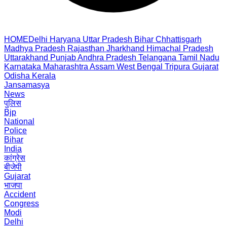
HOME
Delhi
Haryana
Uttar Pradesh
Bihar
Chhattisgarh
Madhya Pradesh
Rajasthan
Jharkhand
Himachal Pradesh
Uttarakhand
Punjab
Andhra Pradesh
Telangana
Tamil Nadu
Karnataka
Maharashtra
Assam
West Bengal
Tripura
Gujarat
Odisha
Kerala
Jansamasya
News
पुलिस
Bjp
National
Police
Bihar
India
कांग्रेस
बीजेपी
Gujarat
भाजपा
Accident
Congress
Modi
Delhi