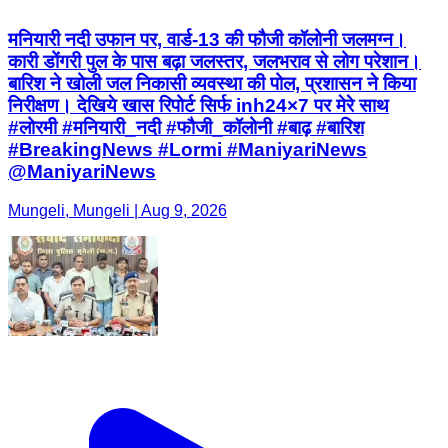
मनियारी नदी उफान पर, वार्ड-13 की फौजी कॉलोनी जलमग्न।
कारी डोंगरी पुल के पास बढ़ा जलस्तर, जलभराव से लोग परेशान।
बारिश ने खोली जल निकासी व्यवस्था की पोल, प्रशासन ने किया
निरीक्षण। देखिये खास रिपोर्ट सिर्फ inh24×7 पर मेरे साथ
#लोरमी #मनियारी_नदी #फौजी_कॉलोनी #बाढ़ #बारिश
#BreakingNews #Lormi #ManiyariNews
@ManiyariNews
Mungeli, Mungeli | Aug 9, 2026