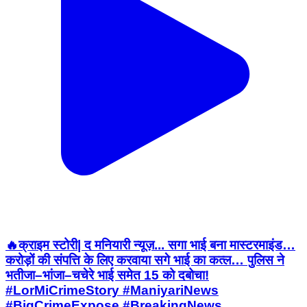
🔥क्राइम स्टोरी| द मनियारी न्यूज़... सगा भाई बना मास्टरमाइंड…
करोड़ों की संपत्ति के लिए करवाया सगे भाई का कत्ल… पुलिस ने
भतीजा–भांजा–चचेरे भाई समेत 15 को दबोचा!
#LorMiCrimeStory #ManiyariNews
#BigCrimeExpose #BreakingNews