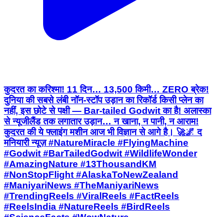
कुदरत का करिश्मा! 11 दिन… 13,500 किमी… ZERO ब्रेक!
दुनिया की सबसे लंबी नॉन-स्टॉप उड़ान का रिकॉर्ड किसी प्लेन का
नहीं, इस छोटे से पक्षी — Bar-tailed Godwit का है! अलास्का
से न्यूजीलैंड तक लगातार उड़ान… न खाना, न पानी, न आराम!
कुदरत की ये फ्लाइंग मशीन आज भी विज्ञान से आगे है। 🚀🌌 द
मनियारी न्यूज़ #NatureMiracle #FlyingMachine
#Godwit #BarTailedGodwit #WildlifeWonder
#AmazingNature #13ThousandKM
#NonStopFlight #AlaskaToNewZealand
#ManiyariNews #TheManiyariNews
#TrendingReels #ViralReels #FactReels
#ReelsIndia #NatureReels #BirdReels