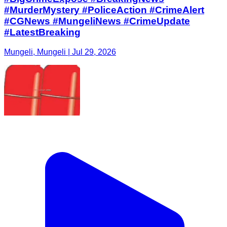
#MurderMystery #PoliceAction #CrimeAlert
#CGNews #MungeliNews #CrimeUpdate
#LatestBreaking
Mungeli, Mungeli | Jul 29, 2026