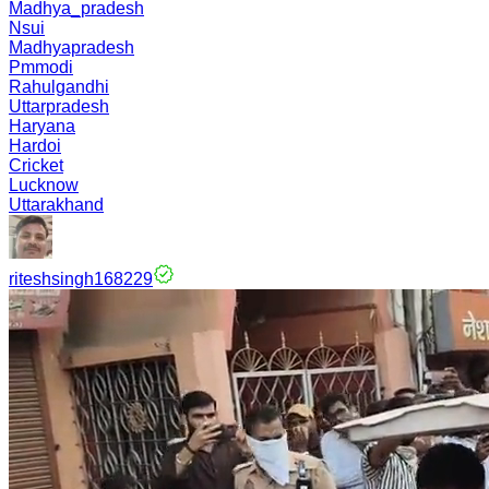
Madhya_pradesh
Nsui
Madhyapradesh
Pmmodi
Rahulgandhi
Uttarpradesh
Haryana
Hardoi
Cricket
Lucknow
Uttarakhand
riteshsingh168229