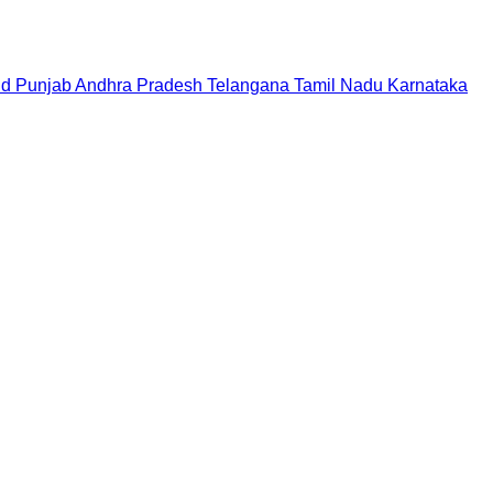
nd
Punjab
Andhra Pradesh
Telangana
Tamil Nadu
Karnataka