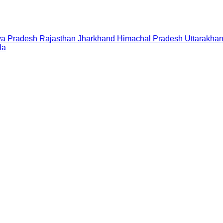
a Pradesh
Rajasthan
Jharkhand
Himachal Pradesh
Uttarakha
la