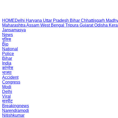
HOME
Delhi
Haryana
Uttar Pradesh
Bihar
Chhattisgarh
Madhy
Maharashtra
Assam
West Bengal
Tripura
Gujarat
Odisha
Kera
Jansamasya
News
पुलिस
Bjp
National
Police
Bihar
India
कांग्रेस
भाजपा
Accident
Congress
Modi
Delhi
Viral
मारपीट
Breakingnews
Narendramodi
Nitishkumar