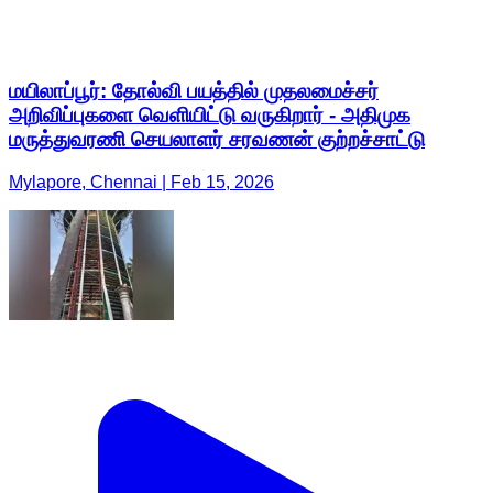
மயிலாப்பூர்: தோல்வி பயத்தில் முதலமைச்சர்
அறிவிப்புகளை வெளியிட்டு வருகிறார் - அதிமுக
மருத்துவரணி செயலாளர் சரவணன் குற்றச்சாட்டு
Mylapore, Chennai | Feb 15, 2026