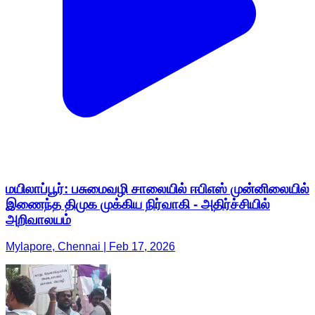
மயிலாப்பூர்: பசுமைவழி சாலையில் ஈபிஎஸ் முன்னிலையில்
இணைந்த திமுக முக்கிய நிர்வாகி - அதிர்ச்சியில்
அறிவாலயம்
Mylapore, Chennai | Feb 17, 2026