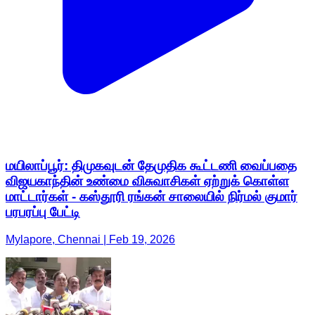
மயிலாப்பூர்: திமுகவுடன் தேமுதிக கூட்டணி வைப்பதை
விஜயகாந்தின் உண்மை விசுவாசிகள் ஏற்றுக் கொள்ள
மாட்டார்கள் - கஸ்தூரி ரங்கன் சாலையில் நிர்மல் குமார்
பரபரப்பு பேட்டி
Mylapore, Chennai | Feb 19, 2026