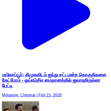
மயிலாப்பூர்: திமுகவிடம் ஐந்து சட்டமன்ற தொகுதிகளை
கேட்போம் - ஒய்எம்சிஏ மைதானத்தில் ஜவாஹிருல்லா
பேட்டி
Mylapore, Chennai | Feb 15, 2026