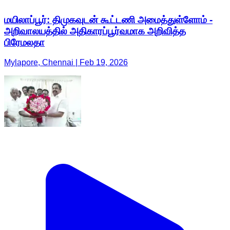
மயிலாப்பூர்: திமுகவுடன் கூட்டணி அமைத்துள்ளோம் -
அறிவாலயத்தில் அதிகாரப்பூர்வமாக அறிவித்த
பிரேமலதா
Mylapore, Chennai | Feb 19, 2026