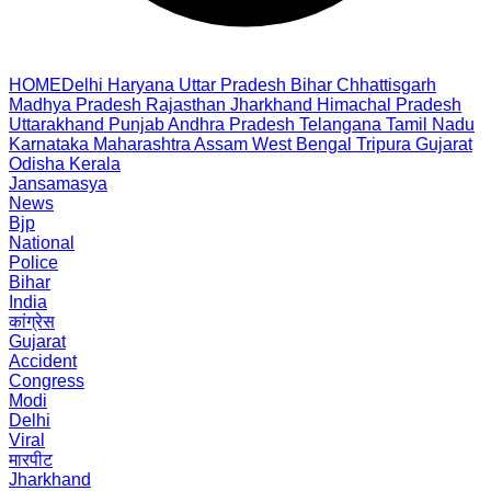
HOME
Delhi
Haryana
Uttar Pradesh
Bihar
Chhattisgarh
Madhya Pradesh
Rajasthan
Jharkhand
Himachal Pradesh
Uttarakhand
Punjab
Andhra Pradesh
Telangana
Tamil Nadu
Karnataka
Maharashtra
Assam
West Bengal
Tripura
Gujarat
Odisha
Kerala
Jansamasya
News
Bjp
National
Police
Bihar
India
कांग्रेस
Gujarat
Accident
Congress
Modi
Delhi
Viral
मारपीट
Jharkhand