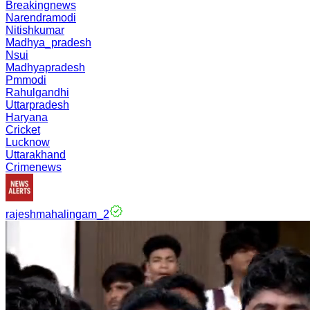
Breakingnews
Narendramodi
Nitishkumar
Madhya_pradesh
Nsui
Madhyapradesh
Pmmodi
Rahulgandhi
Uttarpradesh
Haryana
Cricket
Lucknow
Uttarakhand
Crimenews
rajeshmahalingam_2