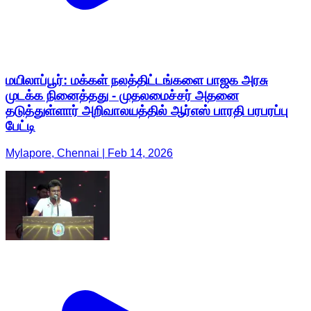
மயிலாப்பூர்: மக்கள் நலத்திட்டங்களை பாஜக அரசு
முடக்க நினைத்தது - முதலமைச்சர் அதனை
தடுத்துள்ளார் அறிவாலயத்தில் ஆர்எஸ் பாரதி பரபரப்பு
பேட்டி
Mylapore, Chennai | Feb 14, 2026