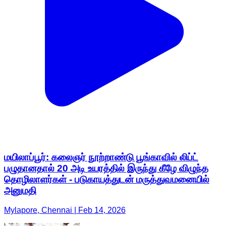
மயிலாப்பூர்: கலைஞர் நூற்றாண்டு பூங்காவில் லிப்ட்
பழுதானதால் 20 அடி உயரத்தில் இருந்து கீழே விழுந்த
தொழிலாளர்கள் - படுகாயத்துடன் மருத்துவமனையில்
அனுமதி
Mylapore, Chennai | Feb 14, 2026