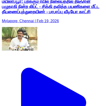
மயிலாப்பூர்: பறக்கும் ரயில் நிலையத்தில் திடீரென
பழுதாகி நின்ற லிப்ட் - சிக்கி தவித்த பயணிகளை மீட்ட
தீயணைப்புத்துறையினர் - பரபரப்பு வீடியோ காட்சி
Mylapore, Chennai | Feb 19, 2026