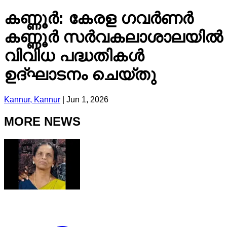
കണ്ണൂർ: കേരള ഗവർണർ
കണ്ണൂർ സർവകലാശാലയിൽ
വിവിധ പദ്ധതികൾ
ഉദ്ഘാടനം ചെയ്തു
Kannur, Kannur
|
Jun 1, 2026
MORE NEWS