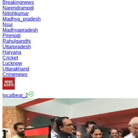
Breakingnews
Narendramodi
Nitishkumar
Madhya_pradesh
Nsui
Madhyapradesh
Pmmodi
Rahulgandhi
Uttarpradesh
Haryana
Cricket
Lucknow
Uttarakhand
Crimenews
localbeat_2