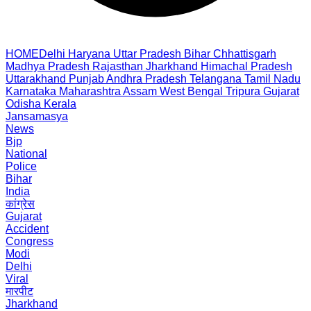
HOME
Delhi
Haryana
Uttar Pradesh
Bihar
Chhattisgarh
Madhya Pradesh
Rajasthan
Jharkhand
Himachal Pradesh
Uttarakhand
Punjab
Andhra Pradesh
Telangana
Tamil Nadu
Karnataka
Maharashtra
Assam
West Bengal
Tripura
Gujarat
Odisha
Kerala
Jansamasya
News
Bjp
National
Police
Bihar
India
कांग्रेस
Gujarat
Accident
Congress
Modi
Delhi
Viral
मारपीट
Jharkhand