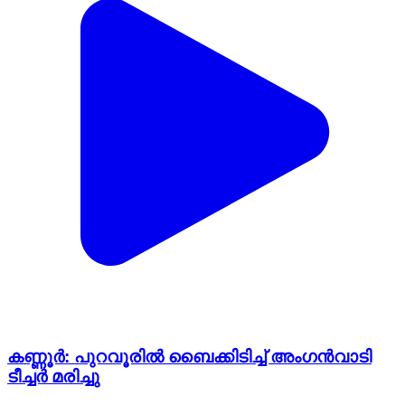
കണ്ണൂർ: പുറവൂരിൽ ബൈക്കിടിച്ച് അംഗൻവാടി
ടീച്ചർ മരിച്ചു