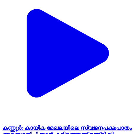
കണ്ണൂർ: കായിക മേഖലയിലെ സ്വജനപക്ഷപാതം