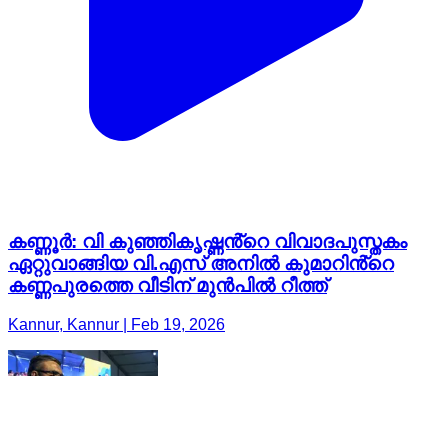
കണ്ണൂർ: വി കുഞ്ഞികൃഷ്ണൻ്റെ വിവാദപുസ്തകം
ഏറ്റുവാങ്ങിയ വി.എസ് അനിൽ കുമാറിൻ്റെ
കണ്ണപുരത്തെ വീടിന് മുൻപിൽ റീത്ത്
Kannur, Kannur | Feb 19, 2026