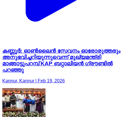
കണ്ണൂർ: ഓൺലൈൻ സേവനം ഓരോരുത്തരും
അനുഭവിച്ചറിയുന്നുവെന്ന് മുഖ്യമന്ത്രി
മാങ്ങാട്ടുപറമ്പ് KAP ബറ്റാലിയൻ ഗ്രൗണ്ടിൽ
പറഞ്ഞു
Kannur, Kannur | Feb 19, 2026