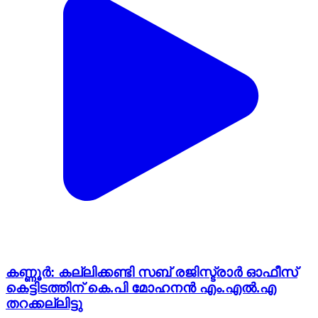
കണ്ണൂർ: കല്ലിക്കണ്ടി സബ് രജിസ്ട്രാര്‍ ഓഫീസ്
കെട്ടിടത്തിന് കെ.പി മോഹനന്‍ എം.എല്‍.എ
തറക്കല്ലിട്ടു