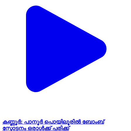
കണ്ണൂർ: പാനൂർ പൊയിലൂരിൽ ബോംബ്
സ്ഫോടനം ഒരാൾക്ക് പരിക്ക്