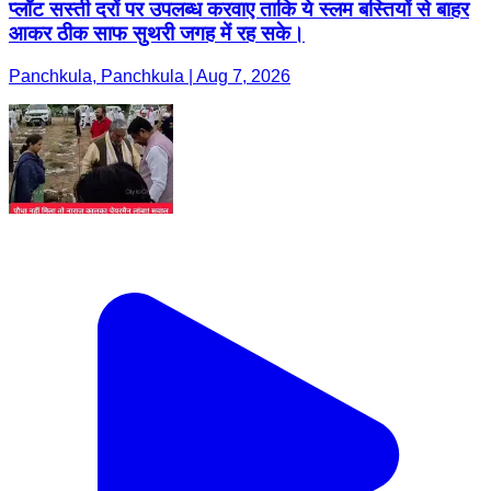
प्लॉट सस्ती दरों पर उपलब्ध करवाए ताकि ये स्लम बस्तियों से बाहर
आकर ठीक साफ सुथरी जगह में रह सके।
Panchkula, Panchkula | Aug 7, 2026