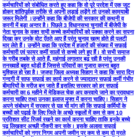
कर्मचारियों को संबोधित करते हुए कहा कि वो पूरे प्रदेश में एक जुट
होकर शांतिपूर्वक तरीके से अपनी लड़ाई लड़ेंगे तो उनको कामयाबी
जरूर मिलेगी ।उन्होंने कहा कि बीजेपी की सरकार की कथनी व
करनी में बड़ा अन्तर है। पिछले 3 विधानसभा चुनावों में बीजेपी के
नेता चुनाव के वक्त सभी कच्चे कर्मचारियों को पक्का करने का सपना
दिखा कर उनके वोट ऐंठते आए हैं परंतु चुनाव खत्म होते ही पलटी
मार लेते हैं। उन्होंने कहा कि प्रदेश में हज़ारों की संख्या में सफ़ाई
कर्मचारी एवं फायर कर्मी सालों से कच्चे लगे हुए हैं। वो सभी समाज
के गरीब तबके से आते हैं, महंगाई लगातार बढ़ रही है परंतु उनकी
तनख्वाहें बहुत थोड़ी हैं जिससे परिवारों का गुजारा करना बहुत
मुश्किल हो रहा है। जजपा ज़िला अध्यक्ष सिहाग ने कहा कि सारा दिन
गन्दगी में साफ सफ़ाई का कार्य करने से ज्यादातर सफ़ाई कर्मी गंभीर
बीमारियों के मरीज़ बन जाते हैं इसलिए सरकार को हर सफ़ाई
कर्मचारी का 6 महीने में मेडिकल चेक अप करवाये जाने का प्रावधान
करना चाहिए तथा उनका इलाज मुफ्त में करना चाहिए। सिहाग ने
अपने संबोधन में सरकार से य़ह भी मांग की कि सफ़ाई कर्मियों के
बच्चों को पढ़ाई के लिए जिले के अच्छे स्कूलों में कम से कम 10
प्रतिशत सीट रिजर्व रखने का कार्य करना चाहिए ताकि इनके बच्चे
पढ़ लिखकर अच्छी नौकरी कर सके। इसके अलावा सफ़ाई
कर्मचारियों को नगर निगम अपनी जमीन पर कम से कम दो मरले