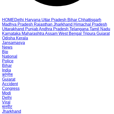
HOME
Delhi
Haryana
Uttar Pradesh
Bihar
Chhattisgarh
Madhya Pradesh
Rajasthan
Jharkhand
Himachal Pradesh
Uttarakhand
Punjab
Andhra Pradesh
Telangana
Tamil Nadu
Karnataka
Maharashtra
Assam
West Bengal
Tripura
Gujarat
Odisha
Kerala
Jansamasya
News
Bjp
National
Police
Bihar
India
कांग्रेस
Gujarat
Accident
Congress
Modi
Delhi
Viral
मारपीट
Jharkhand