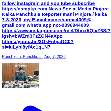
follow instagram and you tube subscribe
https://nsmpkp.com News Social Media Pinjore
Kalka Panchkula Reporter mani Pinjore / kalka
7-8-2026, my E-mail:manisharma4009@
gmail.com what's app no:-9896944009
https://www.instagram.com/reel/Dbux5QfxZ6S/?
igsh=bWZrd3FzZGN4aXpz
https://youtu.be/3OkFuhjaDC0?
si=IuLypI8yfAc1qLN7
Panchkula, Panchkula | Aug 7, 2026