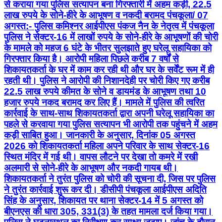
से कराया गया पुलिस सत्यापन बना गिरफ्तारी में अहम कड़ी, 22.5
लाख रुपये के सोने-हीरे के आभूषण व नकदी बरामद पंचकूला/ 07
अगस्त:- पुलिस कमिश्नर आईपीएस पंकज नैन के नेतृत्व में पंचकूला
पुलिस ने सेक्टर-16 में लाखों रुपये के सोने-हीरे के आभूषणों की चोरी
के मामले को महज 6 घंटे के भीतर सुलझाते हुए घरेलू सहायिका को
गिरफ्तार किया है। आरोपी महिला पिछले करीब 7 वर्षों से
शिकायतकर्ता के घर में काम कर रही थी और घर के सर्वेंट रूम में ही
रहती थी। पुलिस ने आरोपी की निशानदेही पर चोरी किए गए करीब
22.5 लाख रुपये कीमत के सोने व डायमंड के आभूषण तथा 10
हजार रुपये नकद बरामद कर लिए हैं। मामले में पुलिस की त्वरित
कार्रवाई के साथ-साथ शिकायतकर्ता द्वारा अपनी घरेलू सहायिका का
पहले से करवाया गया पुलिस सत्यापन भी आरोपी तक पहुंचने में अहम
कड़ी साबित हुआ। जानकारी के अनुसार, दिनांक 05 अगस्त
2026 को शिकायतकर्ता महिला अपने परिवार के साथ सेक्टर-16
स्थित मंदिर में गई थी। वापस लौटने पर देखा तो कमरे में रखी
अलमारी से सोने-हीरे के आभूषण और नकदी गायब थी।
शिकायतकर्ता ने तुरंत पुलिस को चोरी की सूचना दी, जिस पर पुलिस
ने तुरंत कार्रवाई शुरू कर दी। डीसीपी पंचकूला आईपीएस अदिति
सिंह के अनुसार, शिकायत पर थाना सेक्टर-14 में 5 अगस्त को
बीएनएस की धारा 305, 331(3) के तहत मामला दर्ज किया गया।