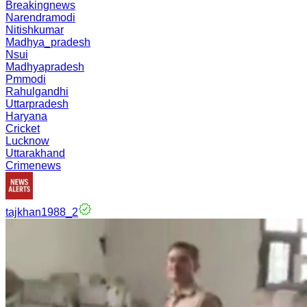
Breakingnews
Narendramodi
Nitishkumar
Madhya_pradesh
Nsui
Madhyapradesh
Pmmodi
Rahulgandhi
Uttarpradesh
Haryana
Cricket
Lucknow
Uttarakhand
Crimenews
tajkhan1988_2