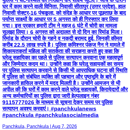
पुलिस ने घटनास्थल का निरीक्षण कर साक्ष्य जुटाए। जांच के दौरान
घर में काम करने वाली विनिता, निवासी सीतापुर (उत्तर प्रदेश), हाल
निवासी सेक्टर-16 पंचकूला, को संदेह के आधार पर पूछताछ के बाद
पर्याप्त साक्ष्यों के आधार पर 5 अगस्त को ही गिरफ्तार कर लिया
गया। इस प्रकार हमारी टीम ने महज 6 घंटे में चोरी का मामला
सुलझा लिया। 6 अगस्त को अदालत से दो दिन का रिमांड मिला।
रिमांड के दौरान चोरी के गहने व नकदी बरामद हुई, जिनकी कीमत
करीब 22.5 लाख रुपये है। पुलिस कमिश्नर पंकज नैन ने मामले में
शिकायतकर्ता महिला की सतर्कता की सराहना करते हुए कहा कि
घरेलू सहायिका का पहले से पुलिस सत्यापन करवाना एक महत्वपूर्ण
और जिम्मेदार कदम था। उन्होंने कहा कि घरेलू सहायकों का समय
पर पुलिस सत्यापन करवाने से किसी भी आपराधिक घटना की स्थिति
में पुलिस को संबंधित व्यक्ति की पहचान और पृष्ठभूमि के बारे में
जानकारी हासिल करने में मदद मिलती है। उन्होंने आमजन से भी
अपील की कि घरों में काम करने वाले घरेलू सहायकों, किरायेदारों और
अन्य कर्मचारियों का पुलिस द्वारा जारी हेल्पलाइन नंबर
9115777026 के माध्यम से सूचना देकर समय पर पुलिस
सत्यापन अवश्य करवाएं। #panchkulanews
#panchkula #panchkulasocialmedia
Panchkula, Panchkula | Aug 7, 2026