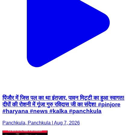
पिंजौर में जिस पल का था इंतज़ार, पावन मिट्टी का हुआ स्वागत!
दीपों की रोशनी में गूंजा गुरु रविदास जी का संदेश! #pinjore
#haryana #news #kalka #panchkula
Panchkula, Panchkula | Aug 7, 2026