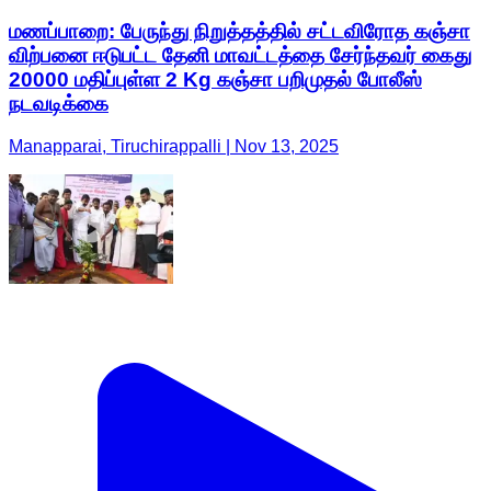
மணப்பாறை: பேருந்து நிறுத்தத்தில் சட்டவிரோத கஞ்சா
விற்பனை ஈடுபட்ட தேனி மாவட்டத்தை சேர்ந்தவர் கைது
20000 மதிப்புள்ள 2 Kg கஞ்சா பறிமுதல் போலீஸ்
நடவடிக்கை
Manapparai, Tiruchirappalli | Nov 13, 2025