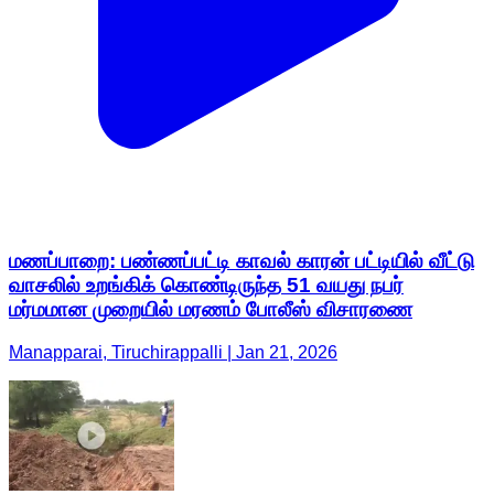
மணப்பாறை: பண்ணப்பட்டி காவல் காரன் பட்டியில் வீட்டு
வாசலில் உறங்கிக் கொண்டிருந்த 51 வயது நபர்
மர்மமான முறையில் மரணம் போலீஸ் விசாரணை
Manapparai, Tiruchirappalli | Jan 21, 2026