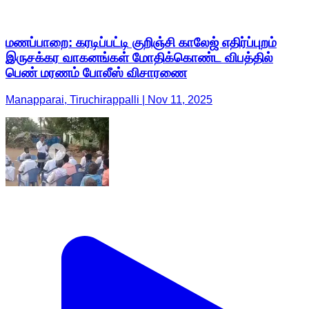
மணப்பாறை: கரடிப்பட்டி குறிஞ்சி காலேஜ் எதிர்ப்புறம்
இருசக்கர வாகனங்கள் மோதிக்கொண்ட விபத்தில்
பெண் மரணம் போலீஸ் விசாரணை
Manapparai, Tiruchirappalli | Nov 11, 2025