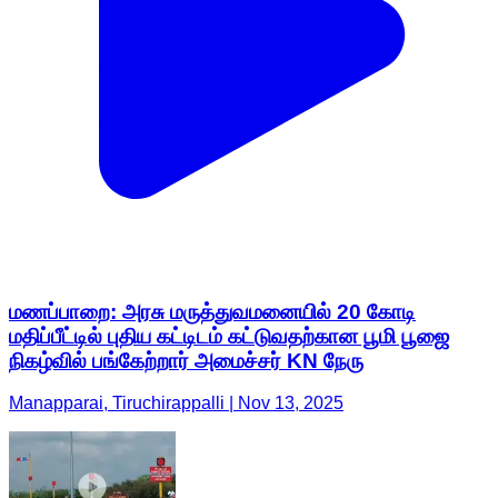
மணப்பாறை: அரசு மருத்துவமனையில் 20 கோடி
மதிப்பீட்டில் புதிய கட்டிடம் கட்டுவதற்கான பூமி பூஜை
நிகழ்வில் பங்கேற்றார் அமைச்சர் KN நேரு
Manapparai, Tiruchirappalli | Nov 13, 2025