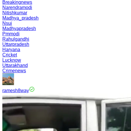
Breakingnews
Narendramodi
Nitishkumar
Madhya_pradesh
Nsui
Madhyapradesh
Pmmodi
Rahulgandhi
Uttarpradesh
Haryana
Cricket
Lucknow
Uttarakhand
Crimenews
ramesh8way