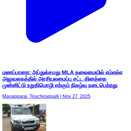
மணப்பாறை: அப்துல்சமது MLA தலைமையில் எம்எல்ஏ
அலுவலகத்தில் அரசியலமைப்பு சட்ட தினத்தை
முன்னிட்டு உறுதிமொழி ஏற்கும் நிகழ்வு நடைபெற்றது
Manapparai, Tiruchirappalli | Nov 27, 2025