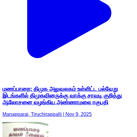
மணப்பாறை: திமுக அலுவலகம் உள்ளிட்ட பல்வேறு
இடங்களில் திமுகவினருக்கு வாக்கு சாவடி குறித்து
ஆலோசனை வழங்கிய அண்ணாமலை ரகுபதி
Manapparai, Tiruchirappalli | Nov 9, 2025