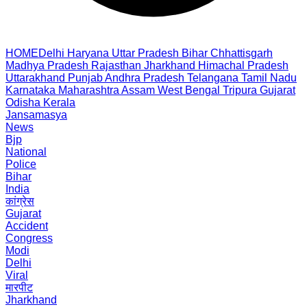
HOME
Delhi
Haryana
Uttar Pradesh
Bihar
Chhattisgarh
Madhya Pradesh
Rajasthan
Jharkhand
Himachal Pradesh
Uttarakhand
Punjab
Andhra Pradesh
Telangana
Tamil Nadu
Karnataka
Maharashtra
Assam
West Bengal
Tripura
Gujarat
Odisha
Kerala
Jansamasya
News
Bjp
National
Police
Bihar
India
कांग्रेस
Gujarat
Accident
Congress
Modi
Delhi
Viral
मारपीट
Jharkhand