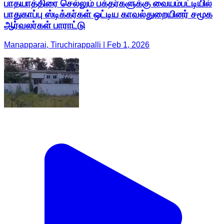
பாதயாத்திரை செல்லும் பக்தர்களுக்கு வையம்பட்டியில்
பாதுகாப்பு ஸ்டிக்கர்கள் ஒட்டிய காவல்துறையினர் சமூக
ஆர்வலர்கள் பாராட்டு
Manapparai, Tiruchirappalli | Feb 1, 2026