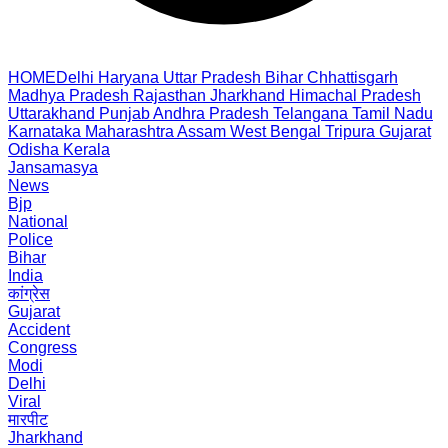
HOME
Delhi
Haryana
Uttar Pradesh
Bihar
Chhattisgarh
Madhya Pradesh
Rajasthan
Jharkhand
Himachal Pradesh
Uttarakhand
Punjab
Andhra Pradesh
Telangana
Tamil Nadu
Karnataka
Maharashtra
Assam
West Bengal
Tripura
Gujarat
Odisha
Kerala
Jansamasya
News
Bjp
National
Police
Bihar
India
कांग्रेस
Gujarat
Accident
Congress
Modi
Delhi
Viral
मारपीट
Jharkhand