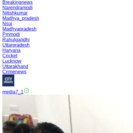
Breakingnews
Narendramodi
Nitishkumar
Madhya_pradesh
Nsui
Madhyapradesh
Pmmodi
Rahulgandhi
Uttarpradesh
Haryana
Cricket
Lucknow
Uttarakhand
Crimenews
media7_1