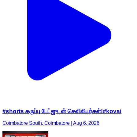
#shorts கருப்பு பேட்ஜுடன் செவிலியர்கள்!#kovai
Coimbatore South, Coimbatore | Aug 6, 2026