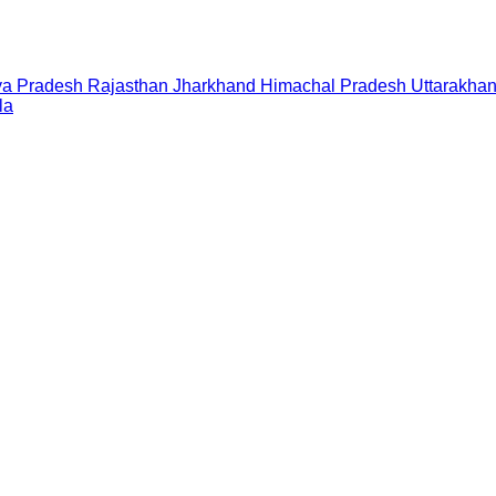
a Pradesh
Rajasthan
Jharkhand
Himachal Pradesh
Uttarakha
la