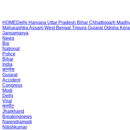
HOME
Delhi
Haryana
Uttar Pradesh
Bihar
Chhattisgarh
Madhy
Maharashtra
Assam
West Bengal
Tripura
Gujarat
Odisha
Kera
Jansamasya
News
Bjp
National
Police
Bihar
India
कांग्रेस
Gujarat
Accident
Congress
Modi
Delhi
Viral
मारपीट
Jharkhand
Breakingnews
Narendramodi
Nitishkumar