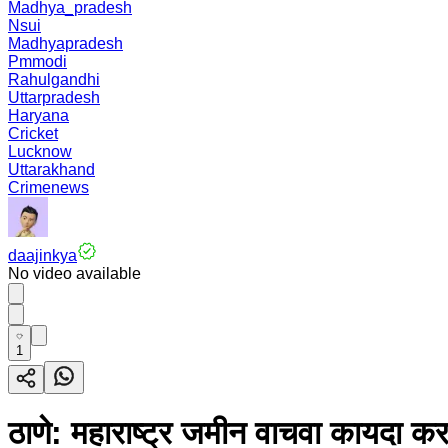
Madhya_pradesh
Nsui
Madhyapradesh
Pmmodi
Rahulgandhi
Uttarpradesh
Haryana
Cricket
Lucknow
Uttarakhand
Crimenews
daajinkya
No video available
1
ठाणे: महाराष्ट्र जमीन वाचवा कायदा कर