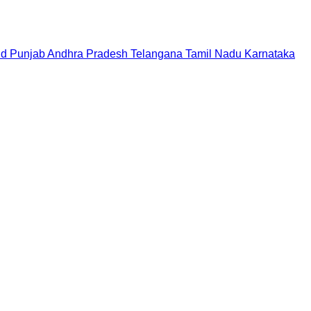
nd
Punjab
Andhra Pradesh
Telangana
Tamil Nadu
Karnataka