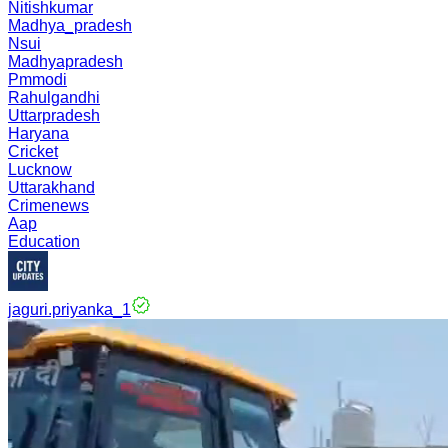
Nitishkumar
Madhya_pradesh
Nsui
Madhyapradesh
Pmmodi
Rahulgandhi
Uttarpradesh
Haryana
Cricket
Lucknow
Uttarakhand
Crimenews
Aap
Education
jaguri.priyanka_1