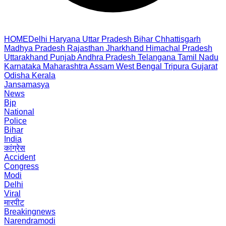
HOME
Delhi
Haryana
Uttar Pradesh
Bihar
Chhattisgarh
Madhya Pradesh
Rajasthan
Jharkhand
Himachal Pradesh
Uttarakhand
Punjab
Andhra Pradesh
Telangana
Tamil Nadu
Karnataka
Maharashtra
Assam
West Bengal
Tripura
Gujarat
Odisha
Kerala
Jansamasya
News
Bjp
National
Police
Bihar
India
कांग्रेस
Accident
Congress
Modi
Delhi
Viral
मारपीट
Breakingnews
Narendramodi