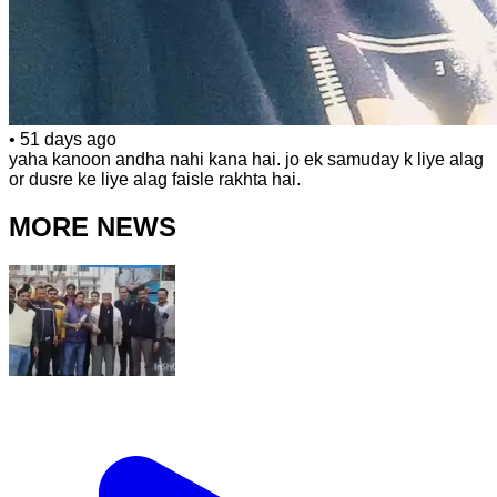
•
51 days ago
yaha kanoon andha nahi kana hai. jo ek samuday k liye alag
or dusre ke liye alag faisle rakhta hai.
MORE NEWS