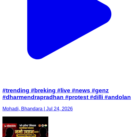
#trending #breking #live #news #genz
#dharmendrapradhan #protest #dilli #andolan
Mohadi, Bhandara | Jul 24, 2026