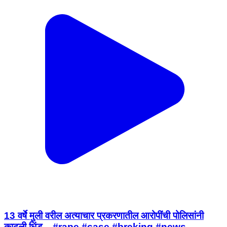
13 वर्षे मुली वरील अत्याचार प्रकरणातील आरोपींची पोलिसांनी
काढली धिंड....#rape #case #breking #news