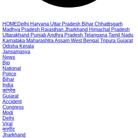
HOME
Delhi
Haryana
Uttar Pradesh
Bihar
Chhattisgarh
Madhya Pradesh
Rajasthan
Jharkhand
Himachal Pradesh
Uttarakhand
Punjab
Andhra Pradesh
Telangana
Tamil Nadu
Karnataka
Maharashtra
Assam
West Bengal
Tripura
Gujarat
Odisha
Kerala
Jansamasya
News
Bjp
National
Police
Bihar
India
कांग्रेस
Gujarat
Accident
Congress
Modi
Delhi
Viral
मारपीट
Jharkhand