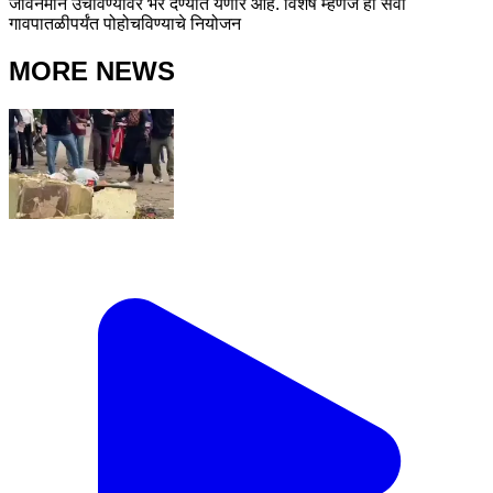
जीवनमान उचावण्यावर भर देण्यात येणार आहे. विशेष म्हणजे ही सेवा
गावपातळीपर्यंत पोहोचविण्याचे नियोजन
MORE NEWS