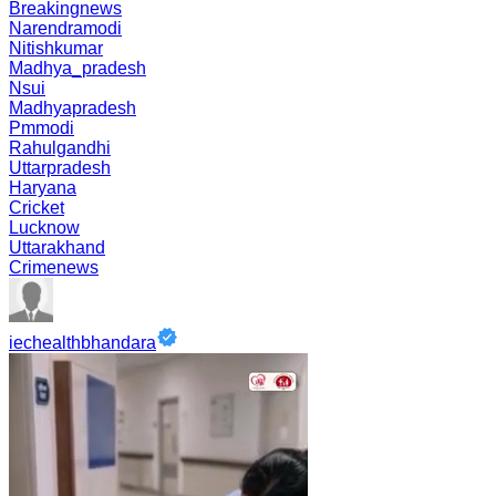
Breakingnews
Narendramodi
Nitishkumar
Madhya_pradesh
Nsui
Madhyapradesh
Pmmodi
Rahulgandhi
Uttarpradesh
Haryana
Cricket
Lucknow
Uttarakhand
Crimenews
iechealthbhandara